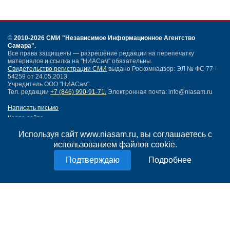
©
2010-2026 СМИ
"Независимое Информационное Агентство
Самара"
.
Все права защищены — разрешение редакции на перепечатку
материалов и ссылка на "НИАСам" обязательны.
Свидетельство регистрации СМИ
выдано Роскомнадзор: ЭЛ № ФС 77 -
54259 от 24.05.2013.
Учредитель ООО "НИАСам".
Тел. редакции
+7 (846) 990-91-71.
Электронная почта: info@niasam.ru
Написать письмо
Карта сайта
Нашли ошибку?
Используя сайт www.niasam.ru, вы соглашаетесь с
Политика конфиденциальности
использованием файлов cookie.
Согласие на обработку персональных данных
18+
Подробнее
НИА Самара - новости Самары сегодня, последние новости Самары
Тольятти и Самарской области