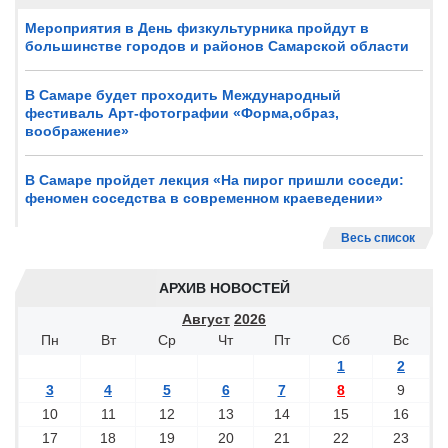
Мероприятия в День физкультурника пройдут в
большинстве городов и районов Самарской области
В Самаре будет проходить Международный
фестиваль Арт-фотографии «Форма,образ,
воображение»
В Самаре пройдет лекция «На пирог пришли соседи:
феномен соседства в современном краеведении»
Весь список
АРХИВ НОВОСТЕЙ
Август
2026
Пн
Вт
Ср
Чт
Пт
Сб
Вс
1
2
3
4
5
6
7
8
9
10
11
12
13
14
15
16
17
18
19
20
21
22
23