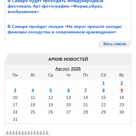
В Самаре будет проходить Международный
фестиваль Арт-фотографии «Форма,образ,
воображение»
В Самаре пройдет лекция «На пирог пришли соседи:
феномен соседства в современном краеведении»
Весь список
АРХИВ НОВОСТЕЙ
Август
2026
Пн
Вт
Ср
Чт
Пт
Сб
Вс
1
2
3
4
5
6
7
8
9
10
11
12
13
14
15
16
17
18
19
20
21
22
23
24
25
26
27
28
29
30
31