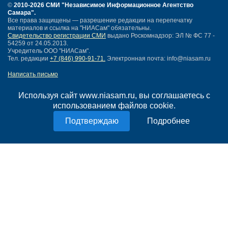
©
2010-2026 СМИ
"Независимое Информационное Агентство
Самара"
.
Все права защищены — разрешение редакции на перепечатку
материалов и ссылка на "НИАСам" обязательны.
Свидетельство регистрации СМИ
выдано Роскомнадзор: ЭЛ № ФС 77 -
54259 от 24.05.2013.
Учредитель ООО "НИАСам".
Тел. редакции
+7 (846) 990-91-71.
Электронная почта: info@niasam.ru
Написать письмо
Карта сайта
Нашли ошибку?
Используя сайт www.niasam.ru, вы соглашаетесь с
Политика конфиденциальности
использованием файлов cookie.
Согласие на обработку персональных данных
Подробнее
18+
НИА Самара - новости Самары сегодня, последние новости Самары
Тольятти и Самарской области
Создание сайта —
mediaidea