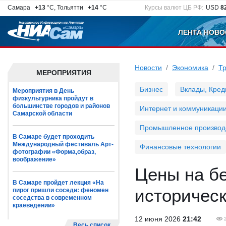
Самара
+13
°C, Тольятти
+14
°C
Курсы валют ЦБ РФ:
USD
8
ЛЕНТА НОВО
Новости
Экономика
Т
МЕРОПРИЯТИЯ
Бизнес
Вклады, Кред
Мероприятия в День
физкультурника пройдут в
большинстве городов и районов
Интернет и коммуникаци
Самарской области
Промышленное производ
В Самаре будет проходить
Международный фестиваль Арт-
Финансовые технологии
фотографии «Форма,образ,
воображение»
Цены на бе
В Самаре пройдет лекция «На
историчес
пирог пришли соседи: феномен
соседства в современном
краеведении»
12 июня 2026
21:42
Весь список