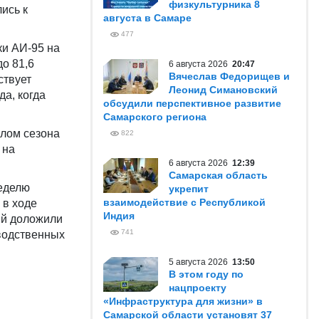
физкультурника 8
ись к
августа в Самаре
477
ки АИ-95 на
до 81,6
6 августа 2026
20:47
Вячеслав Федорищев и
ствует
Леонид Симановский
а, когда
обсудили перспективное развитие
Самарского региона
алом сезона
822
 на
6 августа 2026
12:39
Самарская область
неделю
укрепит
взаимодействие с Республикой
 в ходе
Индия
ий доложили
741
зводственных
5 августа 2026
13:50
В этом году по
нацпроекту
«Инфраструктура для жизни» в
Самарской области установят 37