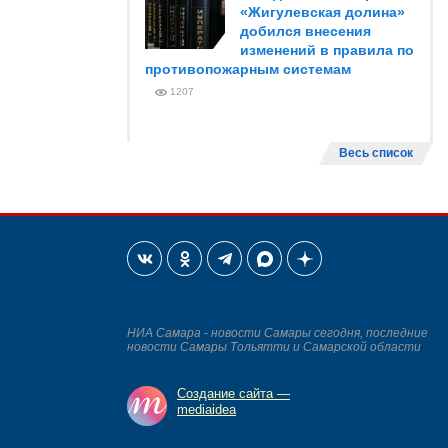
«Жигулевская долина»
добился внесения
изменений в правила по
противопожарным системам
1207
Весь список
НИА Самара - новости Самары сегодня, последние
новости Самары Тольятти и Самарской области
Создание сайта —
mediaidea