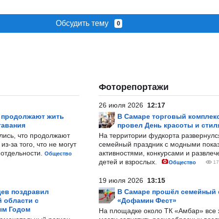
Обсудить тему
0
Фоторепортажи
26 июля 2026
12:17
р продолжают жить
В Самаре торговый комплек
тавания
провел День красоты и стил
лись, что продолжают
На территории фудкорта развернул
з-за того, что не могут
семейный праздник с модными показ
-отдельности.
активностями, конкурсами и развле
Общество
детей и взрослых.
Общество
17
19 июля 2026
13:15
ев поздравил
В Самаре прошёл семейный
 области с
«Дофамин Фест»
ым Годом
На площадке около ТК «Амбар» вс