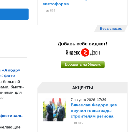
светофоров
892
Весь список
Добавь себе виджет!
с «Амбар»
я: фото
ся большой
ами, бьюти-
АКЦЕНТЫ
чениями для
30
7 августа 2026
17:29
Вячеслав Федорищев
вручил госнаграды
 фестиваль
строителям региона
460
е желающие