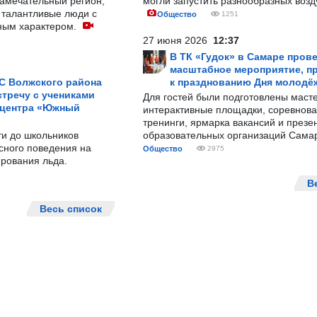
замечательный регион,
могли запустить разнообразных воз
 талантливые люди с
Общество
1251
ным характером.
27 июня 2026
12:37
В ТК «Гудок» в Самаре пров
масштабное мероприятие, п
С Волжского района
к празднованию Дня молодё
тречу с учениками
Для гостей были подготовлены масте
 центра «Южный
интерактивные площадки, соревнова
тренинги, ярмарка вакансий и презе
ти до школьников
образовательных организаций Сама
сного поведения на
Общество
2975
рования льда.
В
Весь список