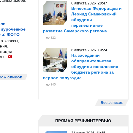
душных змеев.
6 августа 2026
20:47
Вячеслав Федорищев и
Леонид Симановский
обсудили
ели
перспективное
риуроченное
развитие Самарского региона
жи: ФОТО
822
р-классы,
ния,
6 августа 2026
19:24
нтации
На заседании
ры.
облправительства
обсудили исполнение
бюджета региона за
есь список
первое полугодие
845
Весь список
ПРЯМАЯ РЕЧЬ/ИНТЕРВЬЮ