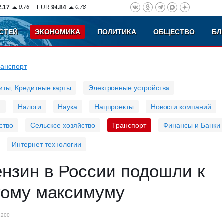
2.17
0.76
EUR
94.84
0.78
СТЕЙ
ЭКОНОМИКА
ПОЛИТИКА
ОБЩЕСТВО
БЛ
ранспорт
иты, Кредитные карты
Электронные устройства
и
Налоги
Наука
Нацпроекты
Новости компаний
ство
Сельское хозяйство
Транспорт
Финансы и Банки
Интернет технологии
нзин в России подошли к
кому максимуму
2200