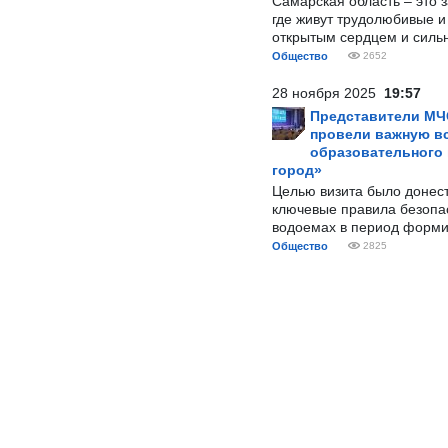
Самарская область – это 
где живут трудолюбивые и
открытым сердцем и силь
Общество
2652
28 ноября 2025
19:57
Представители МЧ
провели важную вс
образовательного
город»
Целью визита было донес
ключевые правила безопа
водоемах в период форми
Общество
2825