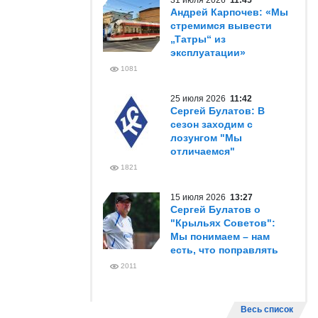
31 июля 2026
11:45
Андрей Карпочев: «Мы
стремимся вывести
„Татры“ из
эксплуатации»
1081
25 июля 2026
11:42
Сергей Булатов: В
сезон заходим с
лозунгом "Мы
отличаемся"
1821
15 июля 2026
13:27
Сергей Булатов о
"Крыльях Советов":
Мы понимаем – нам
есть, что поправлять
2011
Весь список