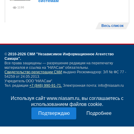
системам
1196
Весь список
©
2010-2026 СМИ
"Независимое Информационное Агентство
Самара"
.
Все права защищены — разрешение редакции на перепечатку
материалов и ссылка на "НИАСам" обязательны.
Свидетельство регистрации СМИ
выдано Роскомнадзор: ЭЛ № ФС 77 -
54259 от 24.05.2013.
Учредитель ООО "НИАСам".
Тел. редакции
+7 (846) 990-91-71.
Электронная почта: info@niasam.ru
Написать письмо
Используя сайт www.niasam.ru, вы соглашаетесь с
Карта сайта
использованием файлов cookie.
Нашли ошибку?
Политика конфиденциальности
Подробнее
Согласие на обработку персональных данных
18+