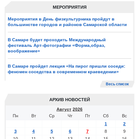
МЕРОПРИЯТИЯ
Мероприятия в День физкультурника пройдут в
большинстве городов и районов Самарской области
В Самаре будет проходить Международный
фестиваль Арт-фотографии «Форма,образ,
воображение»
В Самаре пройдет лекция «На пирог пришли соседи:
феномен соседства в современном краеведении»
Весь список
АРХИВ НОВОСТЕЙ
Август
2026
Пн
Вт
Ср
Чт
Пт
Сб
Вс
1
2
3
4
5
6
7
8
9
10
11
12
13
14
15
16