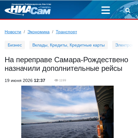
Новости
Экономика
Транспорт
Бизнес
Вклады, Кредиты, Кредитные карты
Электронн
На переправе Самара-Рождествено
назначили дополнительные рейсы
19 июня 2026
12:37
1199