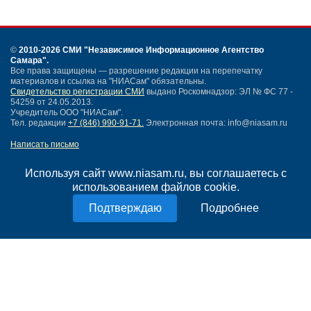
©
2010-2026 СМИ
"Независимое Информационное Агентство
Самара"
.
Все права защищены — разрешение редакции на перепечатку
материалов и ссылка на "НИАСам" обязательны.
Свидетельство регистрации СМИ
выдано Роскомнадзор: ЭЛ № ФС 77 -
54259 от 24.05.2013.
Учредитель ООО "НИАСам".
Тел. редакции
+7 (846) 990-91-71.
Электронная почта: info@niasam.ru
Написать письмо
Карта сайта
Нашли ошибку?
Используя сайт www.niasam.ru, вы соглашаетесь с
Политика конфиденциальности
использованием файлов cookie.
Согласие на обработку персональных данных
Подробнее
18+
НИА Самара - новости Самары сегодня, последние новости Самары
Тольятти и Самарской области