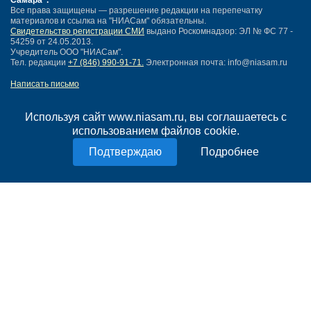
Самара"
.
Все права защищены — разрешение редакции на перепечатку
материалов и ссылка на "НИАСам" обязательны.
Свидетельство регистрации СМИ
выдано Роскомнадзор: ЭЛ № ФС 77 -
54259 от 24.05.2013.
Учредитель ООО "НИАСам".
Тел. редакции
+7 (846) 990-91-71.
Электронная почта: info@niasam.ru
Написать письмо
Карта сайта
Нашли ошибку?
Используя сайт www.niasam.ru, вы соглашаетесь с
Политика конфиденциальности
использованием файлов cookie.
Согласие на обработку персональных данных
Подробнее
18+
НИА Самара - новости Самары сегодня, последние новости Самары
Тольятти и Самарской области
Создание сайта —
mediaidea