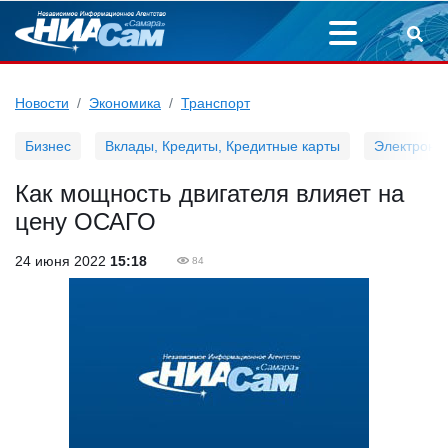
Новости
Экономика
Транспорт
Бизнес
Вклады, Кредиты, Кредитные карты
Электронн
Как мощность двигателя влияет на
цену ОСАГО
24 июня 2022
15:18
84