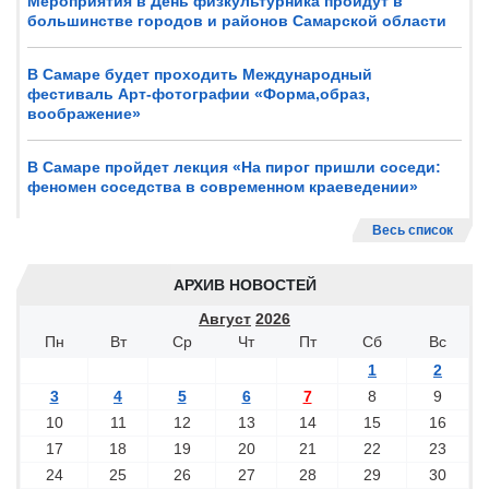
Мероприятия в День физкультурника пройдут в
большинстве городов и районов Самарской области
В Самаре будет проходить Международный
фестиваль Арт-фотографии «Форма,образ,
воображение»
В Самаре пройдет лекция «На пирог пришли соседи:
феномен соседства в современном краеведении»
Весь список
АРХИВ НОВОСТЕЙ
Август
2026
Пн
Вт
Ср
Чт
Пт
Сб
Вс
1
2
3
4
5
6
7
8
9
10
11
12
13
14
15
16
17
18
19
20
21
22
23
24
25
26
27
28
29
30