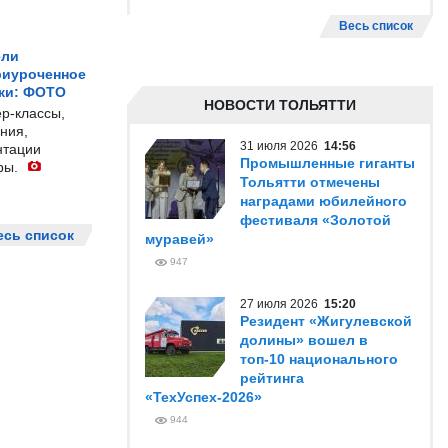
Весь список
ели
риуроченное
жи: ФОТО
НОВОСТИ ТОЛЬЯТТИ
р-классы,
ния,
31 июля 2026
14:56
нтации
Промышленные гиганты
ры.
Тольятти отмечены
наградами юбилейного
фестиваля «Золотой
есь список
муравей»
947
27 июля 2026
15:20
Резидент «Жигулевской
долины» вошел в
топ-10 национального
рейтинга
«ТехУспех-2026»
944