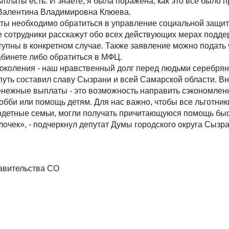
ыплаты есть. И знаете, я была поражена, как это всё было 
Валентина Владимировна Клюева.
ы необходимо обратиться в управление социальной защи
де сотрудники расскажут обо всех действующих мерах подде
тупны в конкретном случае. Также заявление можно подать 
абинете либо обратиться в МФЦ.
околения - наш нравственный долг перед людьми серебрян
 путь составил славу Сызрани и всей Самарской области. В
денежные выплаты - это возможность направить сэкономле
хобби или помощь детям. Для нас важно, чтобы все льготник
одетные семьи, могли получать причитающуюся помощь быс
очек», - подчеркнул депутат Думы городского округа Сызр
авительства СО