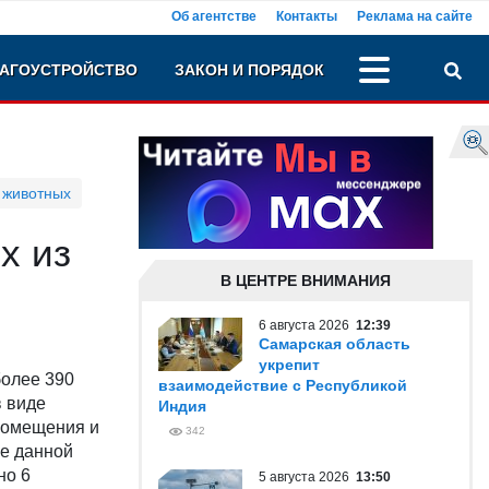
Об агентстве
Контакты
Реклама на сайте
АГОУСТРОЙСТВО
ЗАКОН И ПОРЯДОК
 животных
х из
В ЦЕНТРЕ ВНИМАНИЯ
6 августа 2026
12:39
Самарская область
укрепит
более 390
взаимодействие с Республикой
в виде
Индия
помещения и
342
ие данной
но 6
5 августа 2026
13:50