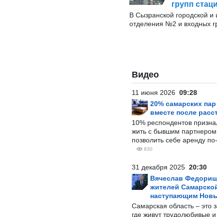
групп стац
В Сызранской городской и
отделения №2 и входных г
Видео
11 июня 2026
09:28
20% самарских па
вместе после расс
10% респондентов призна
жить с бывшим партнером и
позволить себе аренду по
830
31 декабря 2025
20:30
Вячеслав Федорищ
жителей Самарской
наступающим Нов
Самарская область – это 
где живут трудолюбивые и