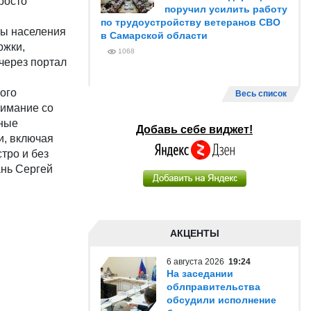
просто
поручил усилить работу
по трудоустройству ветеранов СВО
ты населения
в Самарской области
ржки,
1068
через портал
ого
Весь список
нимание со
нные
Добавь себе виджет!
и, включая
тро и без
ань Сергей
АКЦЕНТЫ
6 августа 2026
19:24
На заседании
облправительства
обсудили исполнение