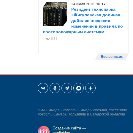
24 июля 2026
16:17
Резидент технопарка
«Жигулевская долина»
добился внесения
изменений в правила по
противопожарным системам
1181
Весь список
НИА Самара - новости Самары сегодня, последние
новости Самары Тольятти и Самарской области
Создание сайта —
mediaidea