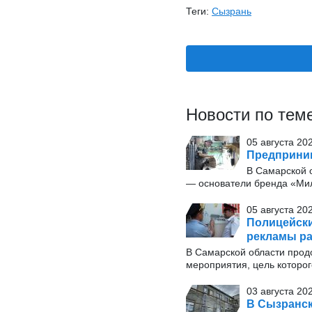
Теги:
Сызрань
Новости по тем
05 августа 20
Предприним
В Самарской о
— основатели бренда «Мил
05 августа 20
Полицейски
рекламы р
В Самарской области прод
мероприятия, цель которог
03 августа 20
В Сызранск