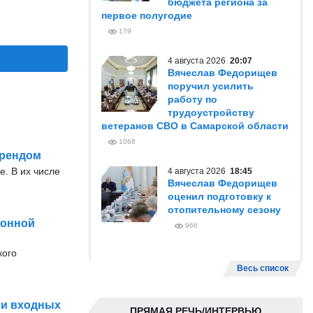
бюджета региона за
первое полугодие
179
4 августа 2026
20:07
Вячеслав Федорищев
поручил усилить
работу по
трудоустройству
ветеранов СВО в Самарской области
1068
брендом
е. В их числе
4 августа 2026
18:45
Вячеслав Федорищев
оценил подготовку к
отопительному сезону
конной
966
кого
Весь список
 и входных
ПРЯМАЯ РЕЧЬ/ИНТЕРВЬЮ