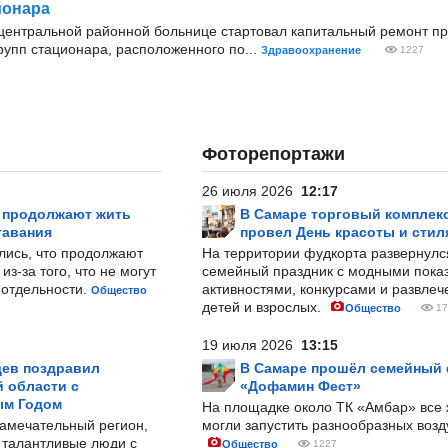
ионара
 центральной районной больнице стартовал капитальный ремонт п
рупп стационара, расположенного по...
Здравоохранение
1227
Фоторепортажи
26 июля 2026
12:17
р продолжают жить
В Самаре торговый комплек
тавания
провел День красоты и стил
лись, что продолжают
На территории фудкорта развернул
з-за того, что не могут
семейный праздник с модными показ
-отдельности.
активностями, конкурсами и развле
Общество
детей и взрослых.
Общество
17
19 июля 2026
13:15
ев поздравил
В Самаре прошёл семейный
 области с
«Дофамин Фест»
ым Годом
На площадке около ТК «Амбар» вс
замечательный регион,
могли запустить разнообразных воз
 талантливые люди с
Общество
1227