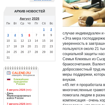
АРХИВ НОВОСТЕЙ
Август
2026
Пн
Вт
Ср
Чт
Пт
Сб
Вс
1
2
случае индивидуален и 
3
4
5
6
7
8
9
«Эта мера господдержки
10
11
12
13
14
15
16
уверенность в завтраш
17
18
19
20
21
22
23
пользуются около 21 ты
24
25
26
27
28
29
30
социальной защиты нас
31
Семья Клюевых из Сызра
бракосочетания. Вален
добросовестный труд и
меры поддержки, которы
внукам.
«45 лет я проработала 
многочисленные грамот
помогала людям в разны
компенсация - очень хо