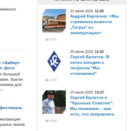
риёмного
31 июля 2026
11:45
Андрей Карпочев: «Мы
стремимся вывести
„Татры“ из
эксплуатации»
1031
25 июля 2026
11:42
Сергей Булатов: В
сезон заходим с
с «Амбар»
я: фото
лозунгом "Мы
отличаемся"
ся большой
ами, бьюти-
1799
чениями для
05
15 июля 2026
13:27
Сергей Булатов о
"Крыльях Советов":
 фестиваль
Мы понимаем – нам
есть, что поправлять
е желающие
1989
душных змеев.