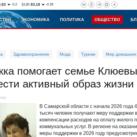
0.93
-0.2
EUR
93.19
-0.39
СТЕЙ
ЭКОНОМИКА
ПОЛИТИКА
ОБЩЕСТВО
БЛ
ра
Здравоохранение
Мода
Туризм
Мир домашних
жка помогает семье Клюевы
ести активный образ жизни
1012
В Самарской области с начала 2026 года 
тысяч человек получают меру поддержки 
компенсации расходов на оплату жилого 
коммунальных услуг. В регионе на оказан
меры поддержки в 2026 году предусмотре