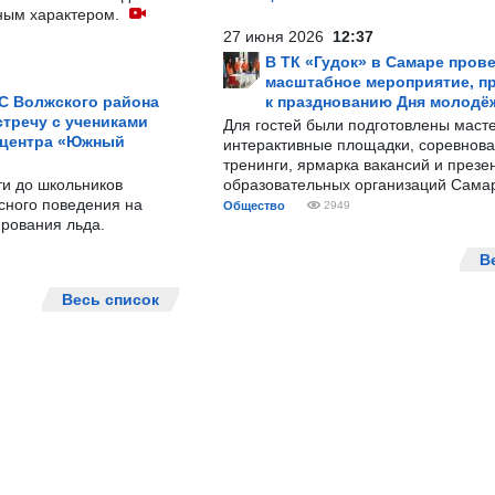
ным характером.
27 июня 2026
12:37
В ТК «Гудок» в Самаре пров
масштабное мероприятие, п
С Волжского района
к празднованию Дня молодё
тречу с учениками
Для гостей были подготовлены масте
 центра «Южный
интерактивные площадки, соревнова
тренинги, ярмарка вакансий и презе
ти до школьников
образовательных организаций Сама
сного поведения на
Общество
2949
рования льда.
В
Весь список