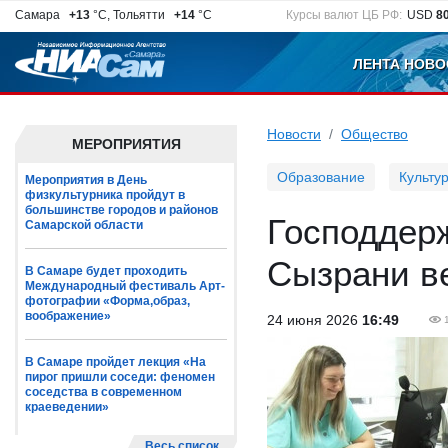
Самара
+13
°C, Тольятти
+14
°C
Курсы валют ЦБ РФ:
USD
8
ЛЕНТА НОВО
Новости
Общество
МЕРОПРИЯТИЯ
Образование
Культу
Мероприятия в День
физкультурника пройдут в
большинстве городов и районов
Господдер
Самарской области
Сызрани в
В Самаре будет проходить
Международный фестиваль Арт-
фотографии «Форма,образ,
воображение»
24 июня 2026
16:49
В Самаре пройдет лекция «На
пирог пришли соседи: феномен
соседства в современном
краеведении»
Весь список