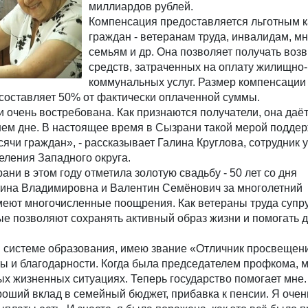
миллиардов рублей.
Компенсация предоставляется льготным 
граждан - ветеранам труда, инвалидам, м
семьям и др. Она позволяет получать возв
средств, затраченных на оплату жилищно-
коммунальных услуг. Размер компенсации
составляет 50% от фактически оплаченной суммы.
 очень востребована. Как признаются получатели, она даё
нем дне. В настоящее время в Сызрани такой мерой подде
сячи граждан», - рассказывает Галина Круглова, сотрудник
еления Западного округа.
ни в этом году отметила золотую свадьбу - 50 лет со дня
тина Владимировна и Валентин Семёнович за многолетний
меют многочисленные поощрения. Как ветераны труда супр
е позволяют сохранять активный образ жизни и помогать д
в системе образования, имею звание «Отличник просвещен
ы и благодарности. Когда была председателем профкома, 
х жизненных ситуациях. Теперь государство помогает мне.
роший вклад в семейный бюджет, прибавка к пенсии. Я очен