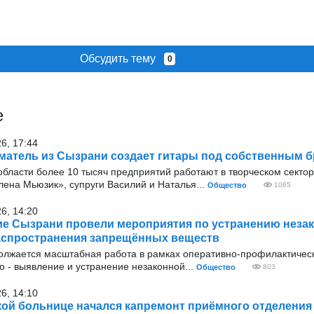
Обсудить тему
0
е
26, 17:44
атель из Сызрани создает гитары под собственным 
бласти более 10 тысяч предприятий работают в творческом сектор
ена Мьюзик», супруги Василий и Наталья...
Общество
1065
26, 14:20
е Сызрани провели мероприятия по устранению неза
аспространения запрещённых веществ
олжается масштабная работа в рамках оперативно‑профилактичес
о - выявление и устранение незаконной...
Общество
803
26, 14:10
ой больнице начался капремонт приёмного отделения