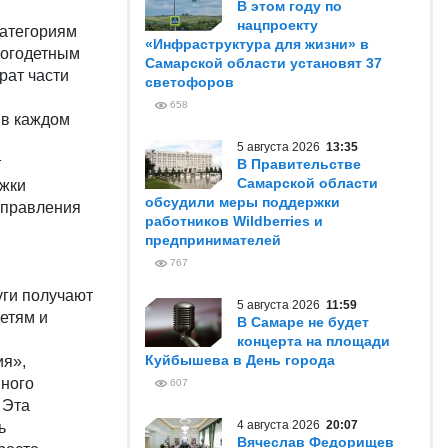
В этом году по
нацпроекту
категориям
«Инфраструктура для жизни» в
ногодетным
Самарской области установят 37
рат части
светофоров
658
 в каждом
5 августа 2026
13:35
т
В Правительстве
Самарской области
ржки
обсудили меры поддержки
 управления
работников Wildberries и
предпринимателей
767
уги получают
5 августа 2026
11:59
етям и
В Самаре не будет
концерта на площади
Куйбышева в День города
ия»,
много
607
 Эта
4 августа 2026
20:07
ь
Вячеслав Федорищев