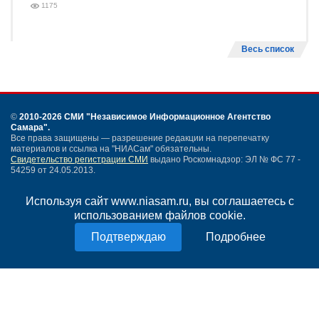
1175
Весь список
©
2010-2026 СМИ
"Независимое Информационное Агентство
Самара"
.
Все права защищены — разрешение редакции на перепечатку
материалов и ссылка на "НИАСам" обязательны.
Свидетельство регистрации СМИ
выдано Роскомнадзор: ЭЛ № ФС 77 -
54259 от 24.05.2013.
Учредитель ООО "НИАСам".
Тел. редакции
+7 (846) 990-91-71.
Электронная почта: info@niasam.ru
Используя сайт www.niasam.ru, вы соглашаетесь с
Написать письмо
использованием файлов cookie.
Карта сайта
Подробнее
Нашли ошибку?
Политика конфиденциальности
Согласие на обработку персональных данных
18+