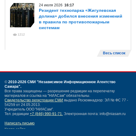
24 июля 2026
16:17
Резидент технопарка «Жигулевская
долина» добился внесения изменений
в правила по противопожарным
системам
1212
Весь список
©
2010-2026 СМИ
"Независимое Информационное Агентство
Самара"
.
Все права защищены — разрешение редакции на перепечатку
материалов и ссылка на "НИАСам" обязательны.
Свидетельство регистрации СМИ
выдано Роскомнадзор: ЭЛ № ФС 77 -
54259 от 24.05.2013.
Учредитель ООО "НИАСам".
Тел. редакции
+7 (846) 990-91-71.
Электронная почта: info@niasam.ru
Написать письмо
Карта сайта
Нашли ошибку?