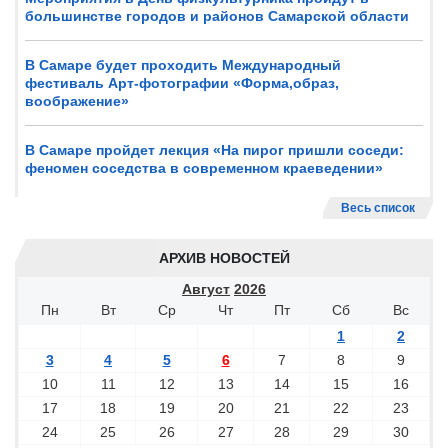
большинстве городов и районов Самарской области
В Самаре будет проходить Международный
фестиваль Арт-фотографии «Форма,образ,
воображение»
В Самаре пройдет лекция «На пирог пришли соседи:
феномен соседства в современном краеведении»
Весь список
АРХИВ НОВОСТЕЙ
Август
2026
Пн
Вт
Ср
Чт
Пт
Сб
Вс
1
2
3
4
5
6
7
8
9
10
11
12
13
14
15
16
17
18
19
20
21
22
23
24
25
26
27
28
29
30