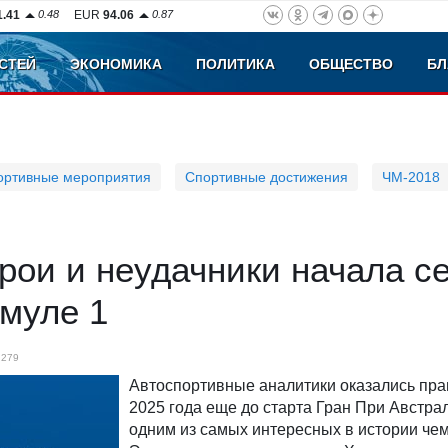
1.41
0.48
EUR
94.06
0.87
СТЕЙ
ЭКОНОМИКА
ПОЛИТИКА
ОБЩЕСТВО
БЛ
ортивные мероприятия
Спортивные достижения
ЧМ-2018
рои и неудачники начала с
муле 1
279
Автоспортивные аналитики оказались пра
2025 года еще до старта Гран При Австра
одним из самых интересных в истории че