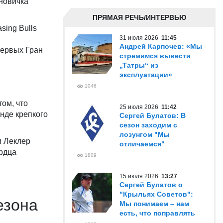
новичка
ПРЯМАЯ РЕЧЬ/ИНТЕРВЬЮ
sing Bulls
31 июля 2026
11:45
Андрей Карпочев: «Мы
первых Гран
стремимся вывести
„Татры“ из
эксплуатации»
1046
ом, что
25 июля 2026
11:42
нде крепкого
Сергей Булатов: В
сезон заходим с
лозунгом "Мы
и Леклер
отличаемся"
ердца
1809
15 июля 2026
13:27
Сергей Булатов о
"Крыльях Советов":
езона
Мы понимаем – нам
есть, что поправлять