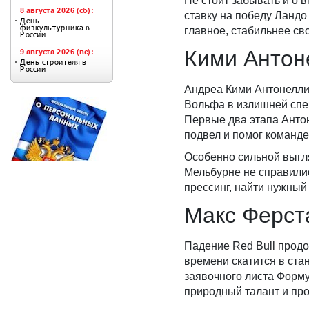
Не стоит забывать и о
ставку на победу Ландо
главное, стабильнее св
Кими Антон
Андреа Кими Антонелли 
Вольфа в излишней спеш
Первые два этапа Антоне
подвел и помог команде
Особенно сильной выгля
Мельбурне не справили
прессинг, найти нужный 
Макс Ферста
Падение Red Bull продо
времени скатится в стан
заявочного листа Форму
природный талант и пр