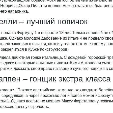
 внутрикомандной борьбе. Хотя автоспортивные журналисты
 Норриса, Оскар Пиастри вполне может оказаться быстрее и
оего напарника.
елли – лучший новичок
попал в Формулу 1 в возрасте 18 лет. Только ленивый не о
ке. Однако молодое дарование из Италии не подвело свое
лли закончил в очках и, хотя и уступал в темпе своему нап
 закрепиться в Кубке Конструкторов.
дела дебютная гонка итальянца. С дождевой городской тр
сь даже некоторые опытные пилоты. Кими Антонелли смог
ритм и доказать свое право на звание лучшего новичка в се
ппен – гонщик экстра класса
лжается. Похоже австрийская команда, как когда-то Benetto
 середняков, а через несколько лет и вовсе может исчезнуть
лы 1. Однако все это не мешает Максу Ферстаппену показы
офессиональную зрелость.