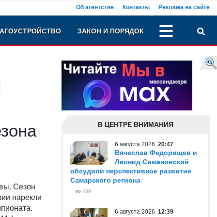
Об агентстве
Контакты
Реклама на сайте
АГОУСТРОЙСТВО
ЗАКОН И ПОРЯДОК
В ЦЕНТРЕ ВНИМАНИЯ
езона
6 августа 2026
20:47
Вячеслав Федорищев и
Леонид Симановский
обсудили перспективное развитие
Самарского региона
вы. Сезон
489
лии нарекли
мпионата.
6 августа 2026
12:39