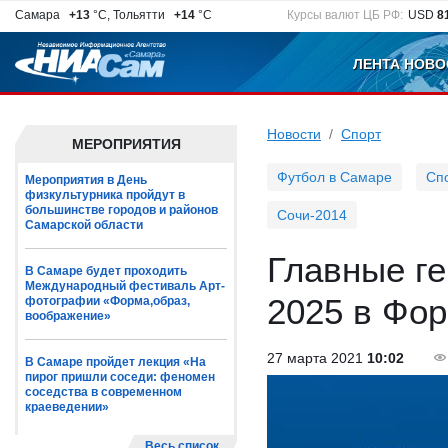
Самара
+13
°C, Тольятти
+14
°C
Курсы валют ЦБ РФ:
USD
8
ЛЕНТА НОВО
Новости
Спорт
МЕРОПРИЯТИЯ
Футбол в Самаре
Сп
Мероприятия в День
физкультурника пройдут в
большинстве городов и районов
Сочи-2014
Самарской области
Главные ге
В Самаре будет проходить
Международный фестиваль Арт-
2025 в Фор
фотографии «Форма,образ,
воображение»
27 марта 2021
10:02
В Самаре пройдет лекция «На
пирог пришли соседи: феномен
соседства в современном
краеведении»
Весь список