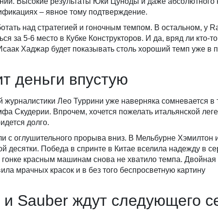
нии. Высокие результаты Юки Цуноды и даже абсолютного 
ификациях – явное тому подтверждение.
отать над стратегией и гоночным темпом. В остальном, у Ra
ься за 5-6 место в Кубке Конструкторов. И да, вряд ли кто-то
 Исаак Хаджар будет показывать столь хороший темп уже в 
тит деньги впустую
 журналистики Лео Туррини уже наверняка сомневается в т
фа Скудерии. Впрочем, хочется пожелать итальянской леге
идется долго.
али с оглушительного прорыва вниз. В Мельбурне Хэмилтон 
ой десятки. Победа в спринте в Китае вселила надежду в с
 гонке красным машинам снова не хватило темпа. Двойная
ла мрачных красок и в без того беспросветную картину
n и Sauber ждут следующего с