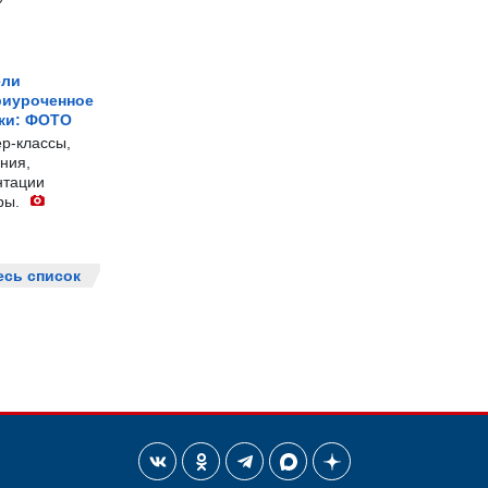
ели
риуроченное
жи: ФОТО
р-классы,
ния,
нтации
ры.
есь список