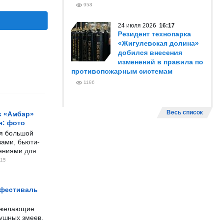
958
24 июля 2026
16:17
Резидент технопарка
«Жигулевская долина»
добился внесения
изменений в правила по
противопожарным системам
1196
Весь список
с «Амбар»
я: фото
ся большой
ами, бьюти-
чениями для
15
 фестиваль
е желающие
душных змеев.