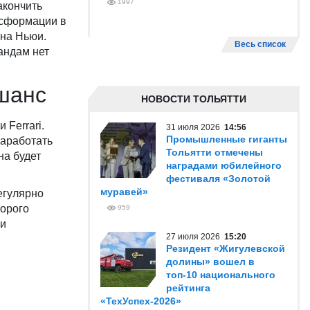
1997
акончить
нсформации в
ана Ньюи.
Весь список
андам нет
 шанс
НОВОСТИ ТОЛЬЯТТИ
Ferrari.
31 июля 2026
14:56
Промышленные гиганты
заработать
Тольятти отмечены
на будет
наградами юбилейного
фестиваля «Золотой
муравей»
егулярно
торого
959
ми
27 июля 2026
15:20
Резидент «Жигулевской
долины» вошел в
топ-10 национального
рейтинга
«ТехУспех-2026»