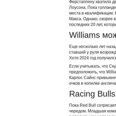
Ферстаппену хватило дв
Лоусона. Пока голланд
места в квалификации. 
Макса. Однако, скорее 
последних 20 лет, кото
Williams мо
Еще несколько лет наза
ставший у руля возрожде
Хотя 2024 год получилс
Если учитывать, что Ск
предположить, что Willi
Карлос Сайнс привыкнет
очков в копилке англич
Racing Bul
Пока Red Bull сотрясает
чередом. Младшая кома