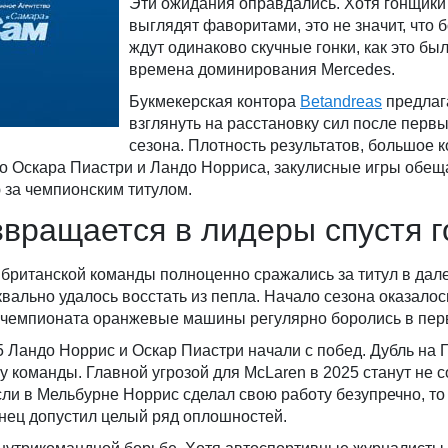
Эти ожидания оправдались. Хотя гонщики
выглядят фаворитами, это не значит, что
ждут одинаково скучные гонки, как это бы
времена доминирования Mercedes.
Букмекерская контора
Betandreas
предлаг
взглянуть на расстановку сил после первы
сезона. Плотность результатов, большое 
во Оскара Пиастри и Ландо Норриса, закулисные игры обе
за чемпионским титулом.
звращается в лидеры спустя 
британской команды полноценно сражались за титул в дал
квально удалось восстать из пепла. Начало сезона оказалос
у чемпионата оранжевые машины регулярно боролись в пер
 Ландо Норрис и Оскар Пиастри начали с побед. Дубль на 
 команды. Главной угрозой для McLaren в 2025 станут не с
сли в Мельбурне Норрис сделал свою работу безупречно, то
нец допустил целый ряд оплошностей.