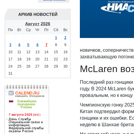
АРХИВ НОВОСТЕЙ
Август
2026
Пн
Вт
Ср
Чт
Пт
Сб
Вс
1
2
3
4
5
6
7
8
9
новичков, соперничест
10
11
12
13
14
15
16
захватывающую погоню 
17
18
19
20
21
22
23
McLaren во
24
25
26
27
28
29
30
31
Последний раз гонщики 
году. В 2024 McLaren бу
провальным, но к конц
Чемпионскую гонку 2025
Китая подтвердил форму
гонщики и их ошибки. Е
неделю в Шанхае брита