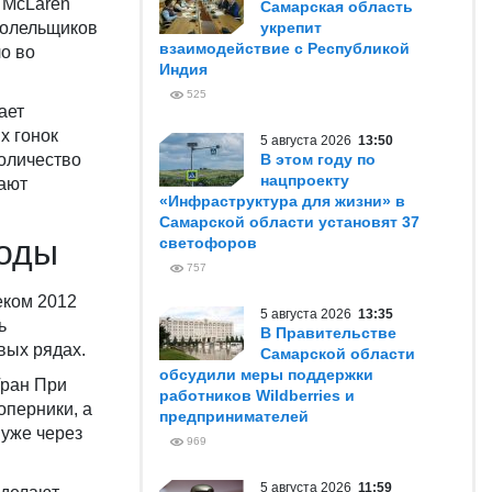
 McLaren
Самарская область
 болельщиков
укрепит
взаимодействие с Республикой
ло во
Индия
525
ает
х гонок
5 августа 2026
13:50
количество
В этом году по
нацпроекту
щают
«Инфраструктура для жизни» в
Самарской области установят 37
годы
светофоров
757
еком 2012
5 августа 2026
13:35
ь
В Правительстве
вых рядах.
Самарской области
обсудили меры поддержки
Гран При
работников Wildberries и
оперники, а
предпринимателей
 уже через
969
5 августа 2026
11:59