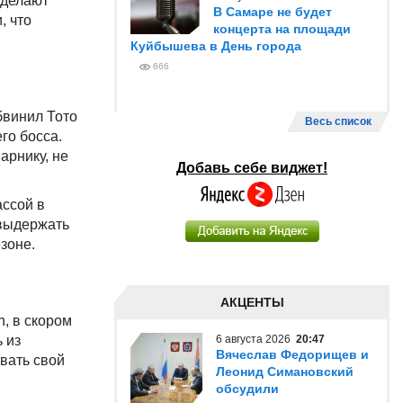
 делают
В Самаре не будет
, что
концерта на площади
Куйбышева в День города
666
бвинил Тото
Весь список
го босса.
арнику, не
Добавь себе виджет!
ассой в
 выдержать
зоне.
АКЦЕНТЫ
n, в скором
 из
6 августа 2026
20:47
Вячеслав Федорищев и
вать свой
Леонид Симановский
обсудили