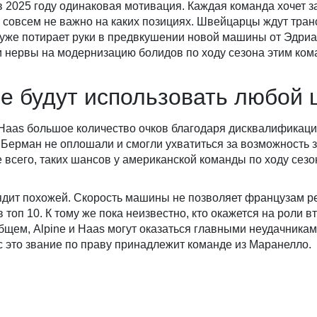
 в 2025 году одинаковая мотивация. Каждая команда хочет з
м совсем не важно на каких позициях. Швейцарцы ждут тра
 уже потирает руки в предвкушении новой машины от Эдри
и нервы на модернизацию болидов по ходу сезона этим ком
ne будут использовать любой
Haas большое количество очков благодаря дисквалификации 
Берман не оплошали и смогли ухватиться за возможность 
 всего, таких шансов у американской команды по ходу сезо
лядит похожей. Скорость машины не позволяет французам р
 топ 10. К тому же пока неизвестно, кто окажется на роли в
 общем, Alpine и Haas могут оказаться главными неудачника
с это звание по праву принадлежит команде из Маранелло.