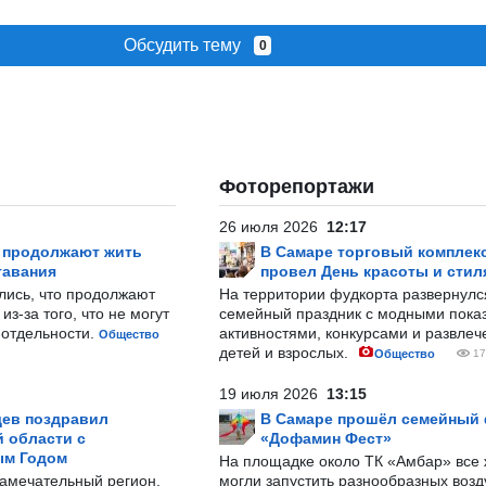
Обсудить тему
0
Фоторепортажи
26 июля 2026
12:17
р продолжают жить
В Самаре торговый комплек
тавания
провел День красоты и стил
лись, что продолжают
На территории фудкорта развернул
з-за того, что не могут
семейный праздник с модными показ
-отдельности.
активностями, конкурсами и развле
Общество
детей и взрослых.
Общество
17
19 июля 2026
13:15
ев поздравил
В Самаре прошёл семейный
 области с
«Дофамин Фест»
ым Годом
На площадке около ТК «Амбар» вс
замечательный регион,
могли запустить разнообразных воз