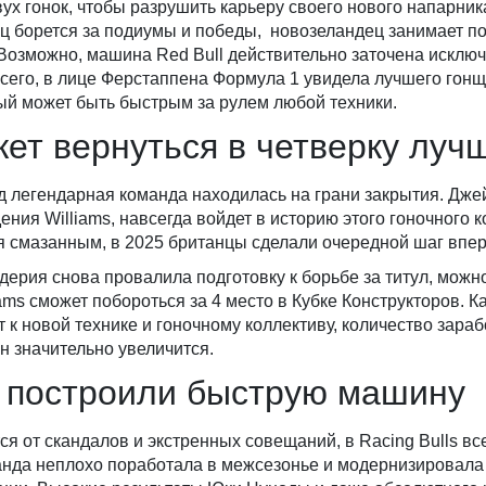
ух гонок, чтобы разрушить карьеру своего нового напарни
ец борется за подиумы и победы, новозеландец занимает п
Возможно, машина Red Bull действительно заточена исклю
всего, в лице Ферстаппена Формула 1 увидела лучшего гон
рый может быть быстрым за рулем любой техники.
жет вернуться в четверку луч
д легендарная команда находилась на грани закрытия. Дже
ния Williams, навсегда войдет в историю этого гоночного к
я смазанным, в 2025 британцы сделали очередной шаг впер
удерия снова провалила подготовку к борьбе за титул, можн
ams сможет побороться за 4 место в Кубке Конструкторов. Ка
 к новой технике и гоночному коллективу, количество зара
ан значительно увеличится.
ls построили быструю машину
ся от скандалов и экстренных совещаний, в Racing Bulls вс
нда неплохо поработала в межсезонье и модернизировала