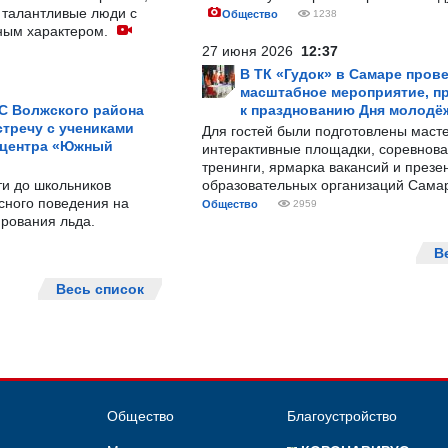
 талантливые люди с
Общество
1238
ным характером.
27 июня 2026
12:37
В ТК «Гудок» в Самаре пров
масштабное мероприятие, п
С Волжского района
к празднованию Дня молодё
тречу с учениками
Для гостей были подготовлены масте
 центра «Южный
интерактивные площадки, соревнова
тренинги, ярмарка вакансий и презе
ти до школьников
образовательных организаций Сама
сного поведения на
Общество
2959
рования льда.
В
Весь список
Общество
Благоустройство