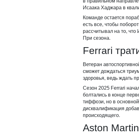
в правильном направле
Исаака Хаджара в квал
Команде остается пораб
есть все, чтобы поборот
рассчитывал на то, что
При сезона.
Ferrari тра
Ветеран автоспортивной
сможет дождаться триум
здоровья, ведь ждать пр
Сезон 2025 Ferrari нач
болтались в конце перв
тиффози, но в основной
дисквалификация добави
происходящего.
Aston Marti