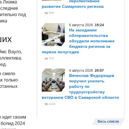
перспективное
ка Лиама
развитие Самарского региона
оследние
500
чительно под
щика
6 августа 2026
19:24
На заседании
облправительства
ших
обсудили исполнение
бюджета региона за
ймс Ваулз,
первое полугодие
оллектива.
570
ед.
4 августа 2026
20:07
о смело
Вячеслав Федорищев
к только
поручил усилить
ботанных
работу по
трудоустройству
ветеранов СВО в Самарской области
1144
е идет своим
Весь список
 болид 2024