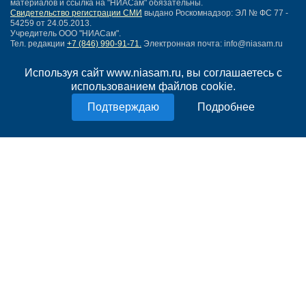
материалов и ссылка на "НИАСам" обязательны.
Свидетельство регистрации СМИ
выдано Роскомнадзор: ЭЛ № ФС 77 -
54259 от 24.05.2013.
Учредитель ООО "НИАСам".
Тел. редакции
+7 (846) 990-91-71.
Электронная почта: info@niasam.ru
Написать письмо
Используя сайт www.niasam.ru, вы соглашаетесь с
Карта сайта
использованием файлов cookie.
Нашли ошибку?
Политика конфиденциальности
Подробнее
Согласие на обработку персональных данных
18+
НИА Самара - новости Самары сегодня, последние новости Самары
Тольятти и Самарской области
Создание сайта —
mediaidea