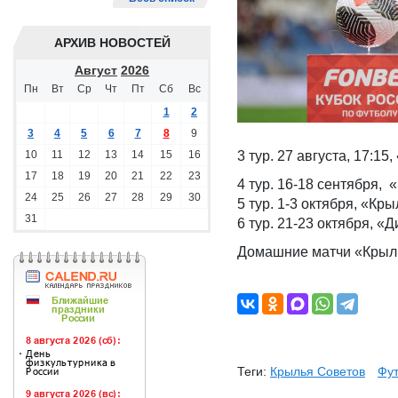
АРХИВ НОВОСТЕЙ
Август
2026
Пн
Вт
Ср
Чт
Пт
Сб
Вс
1
2
3
4
5
6
7
8
9
10
11
12
13
14
15
16
3 тур. 27 августа, 17:1
17
18
19
20
21
22
23
4 тур. 16-18 сентября,
24
25
26
27
28
29
30
5 тур. 1-3 октября, «Кр
31
6 тур. 21-23 октября, 
Домашние матчи «Крыль
Теги:
Крылья Советов
Фу