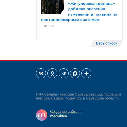
«Жигулевская долина»
добился внесения
изменений в правила по
противопожарным системам
1211
Весь список
НИА Самара - новости Самары сегодня, последние
новости Самары Тольятти и Самарской области
Создание сайта —
mediaidea