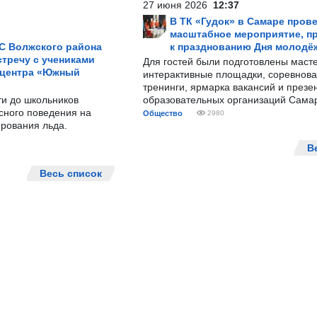
27 июня 2026
12:37
В ТК «Гудок» в Самаре пров
масштабное мероприятие, п
С Волжского района
к празднованию Дня молодё
тречу с учениками
Для гостей были подготовлены масте
 центра «Южный
интерактивные площадки, соревнова
тренинги, ярмарка вакансий и презе
ти до школьников
образовательных организаций Сама
сного поведения на
Общество
2980
рования льда.
В
Весь список