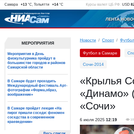
Самара
+13
°C, Тольятти
+14
°C
Курсы валют ЦБ РФ:
USD
8
ЛЕНТА НОВО
Новости
Спорт
Футбол
МЕРОПРИЯТИЯ
Футбол в Самаре
Сп
Мероприятия в День
физкультурника пройдут в
большинстве городов и районов
Сочи-2014
Самарской области
«Крылья Со
В Самаре будет проходить
Международный фестиваль Арт-
«Динамо» 
фотографии «Форма,образ,
воображение»
«Сочи»
В Самаре пройдет лекция «На
пирог пришли соседи: феномен
соседства в современном
6 июля 2025
12:19
10
краеведении»
Весь список