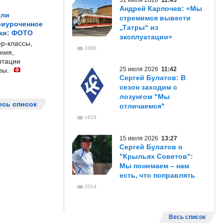
31 июля 2026
11:45
Андрей Карпочев: «Мы
ели
стремимся вывести
риуроченное
„Татры“ из
жи: ФОТО
эксплуатации»
р-классы,
1086
ния,
нтации
25 июля 2026
11:42
ры.
Сергей Булатов: В
сезон заходим с
лозунгом "Мы
есь список
отличаемся"
1825
15 июля 2026
13:27
Сергей Булатов о
"Крыльях Советов":
Мы понимаем – нам
есть, что поправлять
2014
Весь список