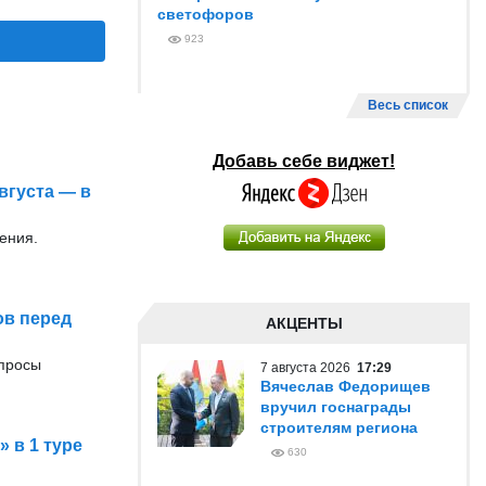
светофоров
923
Весь список
Добавь себе виджет!
вгуста — в
ения.
ов перед
АКЦЕНТЫ
опросы
7 августа 2026
17:29
Вячеслав Федорищев
вручил госнаграды
строителям региона
 в 1 туре
630