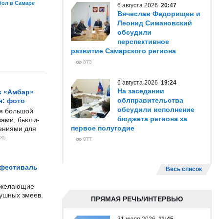
бол в Самаре
6 августа 2026
20:47
Вячеслав Федорищев и
Леонид Симановский
обсудили
перспективное
развитие Самарского региона
873
6 августа 2026
19:24
На заседании
с «Амбар»
облправительства
я: фото
обсудили исполнение
ся большой
бюджета региона за
ами, бьюти-
первое полугодие
чениями для
35
877
 фестиваль
Весь список
е желающие
душных змеев.
ПРЯМАЯ РЕЧЬ/ИНТЕРВЬЮ