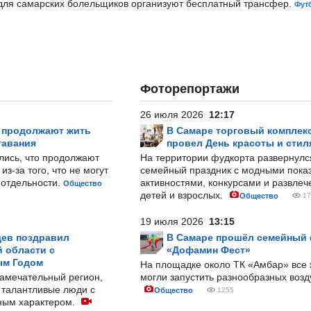
и для самарских болельщиков организуют бесплатный трансфер.
Фут
Фоторепортажи
26 июля 2026
12:17
р продолжают жить
В Самаре торговый комплек
тавания
провел День красоты и стил
лись, что продолжают
На территории фудкорта развернул
з-за того, что не могут
семейный праздник с модными показ
-отдельности.
активностями, конкурсами и развле
Общество
детей и взрослых.
Общество
17
19 июля 2026
13:15
ев поздравил
В Самаре прошёл семейный
 области с
«Дофамин Фест»
ым Годом
На площадке около ТК «Амбар» вс
замечательный регион,
могли запустить разнообразных воз
 талантливые люди с
Общество
1255
ным характером.