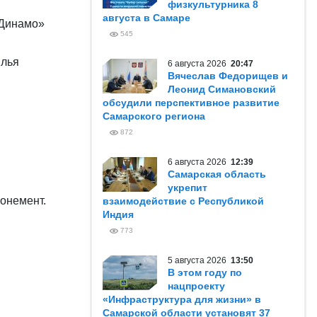
физкультурника 8
августа в Самаре
«Динамо»
545
ылья
6 августа 2026
20:47
Вячеслав Федорищев и
Леонид Симановский
обсудили перспективное развитие
Самарского региона
872
6 августа 2026
12:39
Самарская область
укрепит
онемент.
взаимодействие с Республикой
Индия
773
5 августа 2026
13:50
В этом году по
нацпроекту
«Инфраструктура для жизни» в
Самарской области установят 37