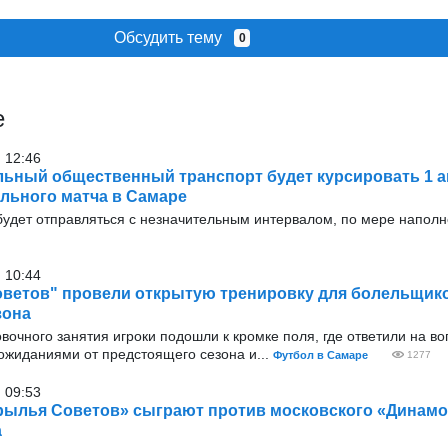
Обсудить тему
0
е
 12:46
ьный общественный транспорт будет курсировать 1 а
льного матча в Самаре
удет отправляться с незначительным интервалом, по мере наполн
 10:44
ветов" провели открытую тренировку для болельщик
зона
очного занятия игроки подошли к кромке поля, где ответили на в
ожиданиями от предстоящего сезона и...
Футбол в Самаре
1277
 09:53
рылья Советов» сыграют против московского «Динамо»
а