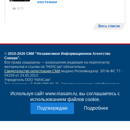
системам
1173
Весь список
©
2010-2026 СМИ
"Независимое Информационное Агентство
Самара"
.
Все права защищены — разрешение редакции на перепечатку
материалов и ссылка на "НИАСам" обязательны.
Свидетельство регистрации СМИ
выдано Роскомнадзор: ЭЛ № ФС 77 -
54259 от 24.05.2013.
Учредитель ООО "НИАСам".
Тел. редакции
+7 (846) 990-91-71.
Электронная почта: info@niasam.ru
Написать письмо
Используя сайт www.niasam.ru, вы соглашаетесь с
Карта сайта
использованием файлов cookie.
Нашли ошибку?
Подробнее
Политика конфиденциальности
Согласие на обработку персональных данных
18+