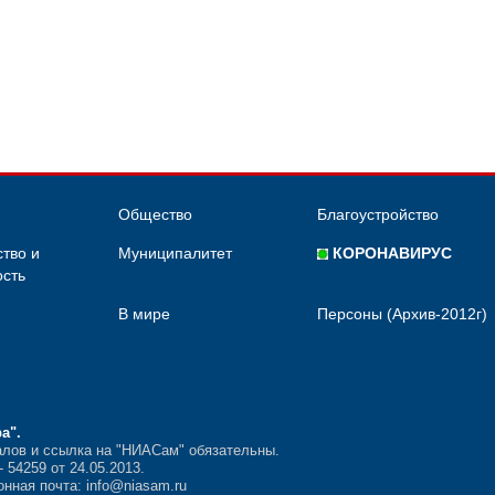
Общество
Благоустройство
тво и
Муниципалитет
КОРОНАВИРУС
сть
В мире
Персоны (Архив-2012г)
ра"
.
лов и ссылка на "НИАСам" обязательны.
54259 от 24.05.2013.
нная почта: info@niasam.ru