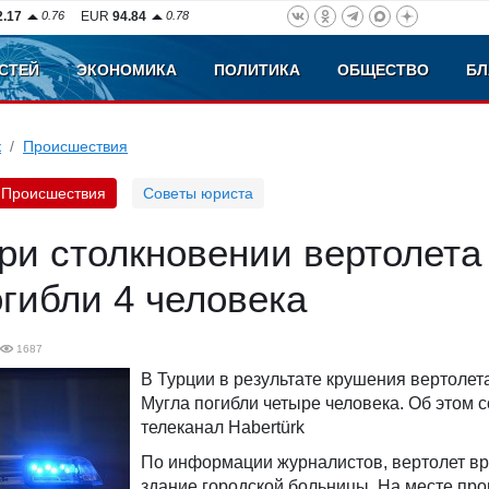
2.17
0.76
EUR
94.84
0.78
СТЕЙ
ЭКОНОМИКА
ПОЛИТИКА
ОБЩЕСТВО
БЛ
к
Происшествия
Происшествия
Советы юриста
ри столкновении вертолета
гибли 4 человека
1687
В Турции в результате крушения вертолет
Мугла погибли четыре человека. Об этом 
телеканал Habertürk
По информации журналистов, вертолет вр
здание городской больницы. На месте пр