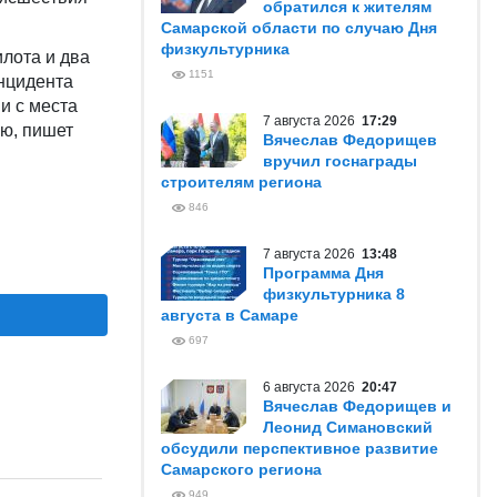
обратился к жителям
Самарской области по случаю Дня
физкультурника
илота и два
1151
нцидента
и с места
7 августа 2026
17:29
ю, пишет
Вячеслав Федорищев
вручил госнаграды
строителям региона
846
7 августа 2026
13:48
Программа Дня
физкультурника 8
августа в Самаре
697
6 августа 2026
20:47
Вячеслав Федорищев и
Леонид Симановский
обсудили перспективное развитие
Самарского региона
949