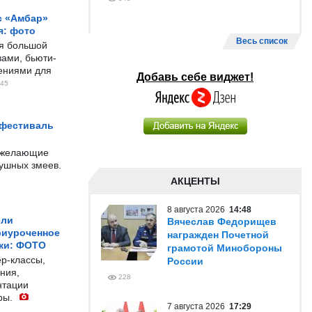
с «Амбар»
я: фото
Весь список
ся большой
ами, бьюти-
чениями для
Добавь себе виджет!
45
 фестиваль
е желающие
душных змеев.
АКЦЕНТЫ
8 августа 2026
14:48
ели
Вячеслав Федорищев
риуроченное
награжден Почетной
жи: ФОТО
грамотой Минобороны
р-классы,
России
ния,
228
нтации
ры.
7 августа 2026
17:29