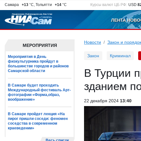
Самара
+13
°C, Тольятти
+14
°C
Курсы валют ЦБ РФ:
USD
8
ЛЕНТА НОВО
Новости
Закон и порядо
МЕРОПРИЯТИЯ
Закон
Криминал
Мероприятия в День
физкультурника пройдут в
большинстве городов и районов
В Турции п
Самарской области
зданием по
В Самаре будет проходить
Международный фестиваль Арт-
фотографии «Форма,образ,
воображение»
22 декабря 2024
13:40
В Самаре пройдет лекция «На
пирог пришли соседи: феномен
соседства в современном
краеведении»
Весь список