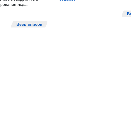
рования льда.
В
Весь список