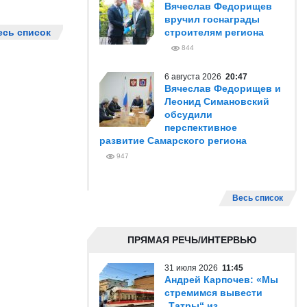
Вячеслав Федорищев
вручил госнаграды
есь список
строителям региона
844
6 августа 2026
20:47
Вячеслав Федорищев и
Леонид Симановский
обсудили
перспективное
развитие Самарского региона
947
Весь список
ПРЯМАЯ РЕЧЬ/ИНТЕРВЬЮ
31 июля 2026
11:45
Андрей Карпочев: «Мы
стремимся вывести
„Татры“ из