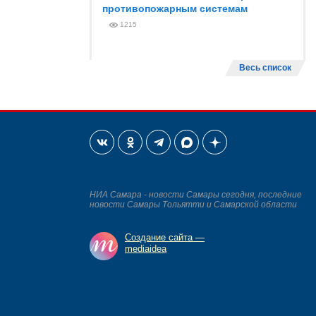
противопожарным системам
1215
Весь список
НИА Самара - новости Самары сегодня, последние
новости Самары Тольятти и Самарской области
Создание сайта —
mediaidea