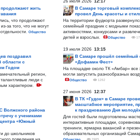
26 июля 2026
12:17
р продолжают жить
В Самаре торговый комплек
тавания
провел День красоты и стил
лись, что продолжают
На территории фудкорта развернул
з-за того, что не могут
семейный праздник с модными показ
-отдельности.
активностями, конкурсами и развле
Общество
детей и взрослых.
Общество
17
19 июля 2026
13:15
ев поздравил
В Самаре прошёл семейный
 области с
«Дофамин Фест»
ым Годом
На площадке около ТК «Амбар» вс
замечательный регион,
могли запустить разнообразных воз
 талантливые люди с
Общество
1262
ным характером.
27 июня 2026
12:37
В ТК «Гудок» в Самаре пров
масштабное мероприятие, п
С Волжского района
к празднованию Дня молодё
тречу с учениками
Для гостей были подготовлены масте
 центра «Южный
интерактивные площадки, соревнова
тренинги, ярмарка вакансий и презе
ти до школьников
образовательных организаций Сама
сного поведения на
Общество
2985