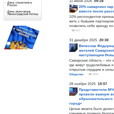
11 июня 2026
09:28
20% самарских па
вместе после расс
10% респондентов призна
жить с бывшим партнером и
позволить себе аренду по
837
31 декабря 2025
20:30
Вячеслав Федорищ
жителей Самарской
наступающим Нов
Самарская область – это 
где живут трудолюбивые и
открытым сердцем и силь
Общество
2655
28 ноября 2025
19:57
Представители МЧ
провели важную вс
образовательного
город»
Целью визита было донес
ключевые правила безопа