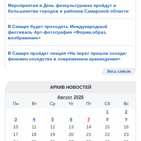
Мероприятия в День физкультурника пройдут в
большинстве городов и районов Самарской области
В Самаре будет проходить Международный
фестиваль Арт-фотографии «Форма,образ,
воображение»
В Самаре пройдет лекция «На пирог пришли соседи:
феномен соседства в современном краеведении»
Весь список
АРХИВ НОВОСТЕЙ
Август
2026
Пн
Вт
Ср
Чт
Пт
Сб
Вс
1
2
3
4
5
6
7
8
9
10
11
12
13
14
15
16
17
18
19
20
21
22
23