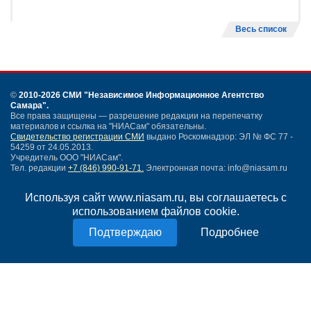
Весь список
©
2010-2026 СМИ
"Независимое Информационное Агентство
Самара"
.
Все права защищены — разрешение редакции на перепечатку
материалов и ссылка на "НИАСам" обязательны.
Свидетельство регистрации СМИ
выдано Роскомнадзор: ЭЛ № ФС 77 -
54259 от 24.05.2013.
Учредитель ООО "НИАСам".
Тел. редакции
+7 (846) 990-91-71.
Электронная почта: info@niasam.ru
Написать письмо
Используя сайт www.niasam.ru, вы соглашаетесь с
Карта сайта
использованием файлов cookie.
Нашли ошибку?
Политика конфиденциальности
Подробнее
Согласие на обработку персональных данных
18+