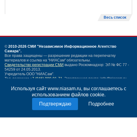
Весь список
©
2010-2026 СМИ
"Независимое Информационное Агентство
Самара"
.
Все права защищены — разрешение редакции на перепечатку
материалов и ссылка на "НИАСам" обязательны.
Свидетельство регистрации СМИ
выдано Роскомнадзор: ЭЛ № ФС 77 -
54259 от 24.05.2013.
Учредитель ООО "НИАСам".
Тел. редакции
+7 (846) 990-91-71.
Электронная почта: info@niasam.ru
Написать письмо
Используя сайт www.niasam.ru, вы соглашаетесь с
Карта сайта
использованием файлов cookie.
Нашли ошибку?
Подробнее
Политика конфиденциальности
Согласие на обработку персональных данных
18+