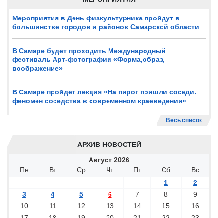
Мероприятия в День физкультурника пройдут в
большинстве городов и районов Самарской области
В Самаре будет проходить Международный
фестиваль Арт-фотографии «Форма,образ,
воображение»
В Самаре пройдет лекция «На пирог пришли соседи:
феномен соседства в современном краеведении»
Весь список
АРХИВ НОВОСТЕЙ
Август
2026
Пн
Вт
Ср
Чт
Пт
Сб
Вс
1
2
3
4
5
6
7
8
9
10
11
12
13
14
15
16
17
18
19
20
21
22
23