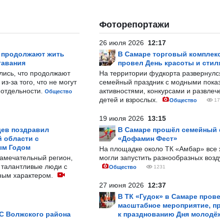
Фоторепортажи
26 июля 2026
12:17
р продолжают жить
В Самаре торговый комплек
тавания
провел День красоты и стил
лись, что продолжают
На территории фудкорта развернул
з-за того, что не могут
семейный праздник с модными показ
-отдельности.
активностями, конкурсами и развле
Общество
детей и взрослых.
Общество
17
19 июля 2026
13:15
ев поздравил
В Самаре прошёл семейный
 области с
«Дофамин Фест»
ым Годом
На площадке около ТК «Амбар» вс
замечательный регион,
могли запустить разнообразных воз
 талантливые люди с
Общество
1231
ным характером.
27 июня 2026
12:37
В ТК «Гудок» в Самаре пров
масштабное мероприятие, п
С Волжского района
к празднованию Дня молодё