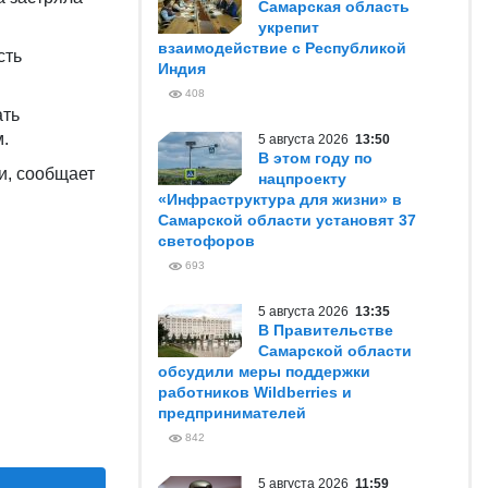
Самарская область
укрепит
взаимодействие с Республикой
сть
Индия
408
ать
.
5 августа 2026
13:50
В этом году по
и, сообщает
нацпроекту
«Инфраструктура для жизни» в
Самарской области установят 37
светофоров
693
5 августа 2026
13:35
В Правительстве
Самарской области
обсудили меры поддержки
работников Wildberries и
предпринимателей
842
5 августа 2026
11:59