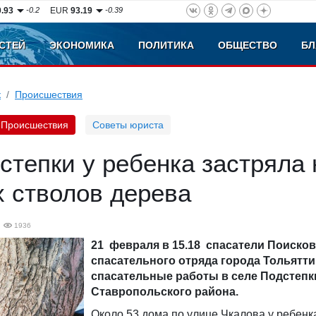
0.93
-0.2
EUR
93.19
-0.39
СТЕЙ
ЭКОНОМИКА
ПОЛИТИКА
ОБЩЕСТВО
БЛ
к
Происшествия
Происшествия
Советы юриста
степки у ребенка застряла 
 стволов дерева
1936
21 февраля в 15.18 спасатели Поисков
спасательного отряда города Тольятт
спасательные работы в селе Подстепк
Ставропольского района.
Около 53 дома по улице Чкалова у ребенк