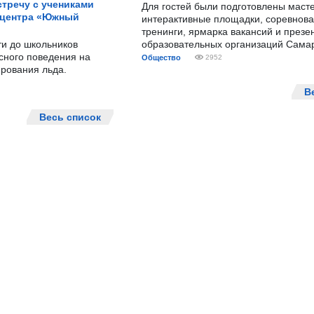
тречу с учениками
Для гостей были подготовлены масте
 центра «Южный
интерактивные площадки, соревнова
тренинги, ярмарка вакансий и презе
ти до школьников
образовательных организаций Сама
сного поведения на
Общество
2952
рования льда.
В
Весь список