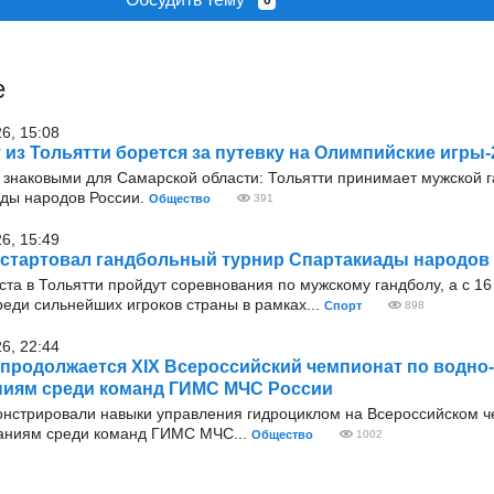
0
е
26, 15:08
 из Тольятти борется за путевку на Олимпийские игры-
и знаковыми для Самарской области: Тольятти принимает мужской 
ады народов России.
Общество
391
26, 15:49
 стартовал гандбольный турнир Спартакиады народов
уста в Тольятти пройдут соревнования по мужскому гандболу, а с 16
еди сильнейших игроков страны в рамках...
Спорт
898
26, 22:44
 продолжается XIХ Всероссийский чемпионат по водн
ниям среди команд ГИМС МЧС России
онстрировали навыки управления гидроциклом на Всероссийском 
аниям среди команд ГИМС МЧС...
Общество
1002