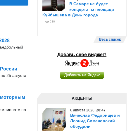
В Самаре не будет
концерта на площади
Куйбышева в День города
630
Весь список
2028
гандбольный
Добавь себе виджет!
 России
 по 25 августа
о-моторным
АКЦЕНТЫ
чемпионате по
6 августа 2026
20:47
Вячеслав Федорищев и
Леонид Симановский
обсудили