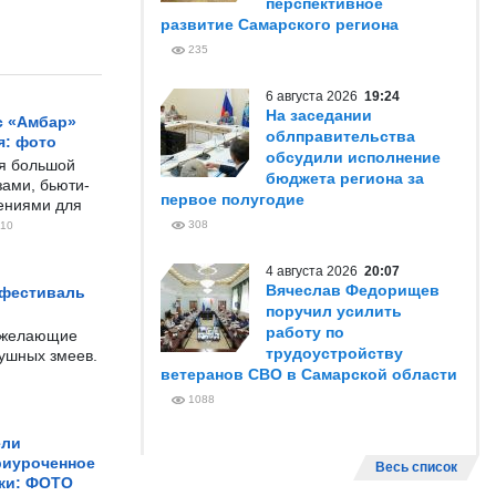
перспективное
развитие Самарского региона
235
6 августа 2026
19:24
На заседании
с «Амбар»
облправительства
я: фото
обсудили исполнение
ся большой
бюджета региона за
ами, бьюти-
первое полугодие
чениями для
308
10
4 августа 2026
20:07
Вячеслав Федорищев
 фестиваль
поручил усилить
работу по
е желающие
трудоустройству
душных змеев.
ветеранов СВО в Самарской области
1088
ели
риуроченное
Весь список
жи: ФОТО