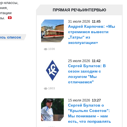
р-классы,
ния,
ПРЯМАЯ РЕЧЬ/ИНТЕРВЬЮ
нтации
ры.
31 июля 2026
11:45
Андрей Карпочев: «Мы
стремимся вывести
есь список
„Татры“ из
эксплуатации»
1036
25 июля 2026
11:42
Сергей Булатов: В
сезон заходим с
лозунгом "Мы
отличаемся"
1803
15 июля 2026
13:27
Сергей Булатов о
"Крыльях Советов":
Мы понимаем – нам
есть, что поправлять