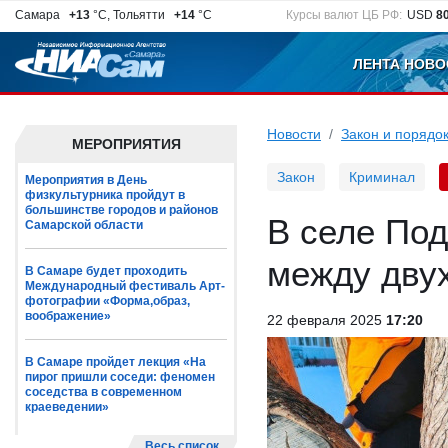
Самара
+13
°C, Тольятти
+14
°C
Курсы валют ЦБ РФ:
USD
8
ЛЕНТА НОВО
Новости
Закон и порядо
МЕРОПРИЯТИЯ
Закон
Криминал
Мероприятия в День
физкультурника пройдут в
большинстве городов и районов
В селе Под
Самарской области
между двух
В Самаре будет проходить
Международный фестиваль Арт-
фотографии «Форма,образ,
воображение»
22 февраля 2025
17:20
В Самаре пройдет лекция «На
пирог пришли соседи: феномен
соседства в современном
краеведении»
Весь список