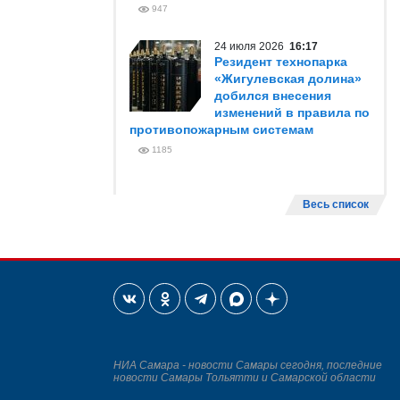
947
24 июля 2026
16:17
Резидент технопарка
«Жигулевская долина»
добился внесения
изменений в правила по
противопожарным системам
1185
Весь список
НИА Самара - новости Самары сегодня, последние
новости Самары Тольятти и Самарской области