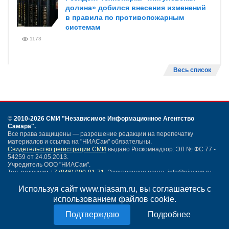
долина» добился внесения изменений
в правила по противопожарным
системам
1173
Весь список
©
2010-2026 СМИ
"Независимое Информационное Агентство
Самара"
.
Все права защищены — разрешение редакции на перепечатку
материалов и ссылка на "НИАСам" обязательны.
Свидетельство регистрации СМИ
выдано Роскомнадзор: ЭЛ № ФС 77 -
54259 от 24.05.2013.
Учредитель ООО "НИАСам".
Тел. редакции
+7 (846) 990-91-71.
Электронная почта: info@niasam.ru
Написать письмо
Используя сайт www.niasam.ru, вы соглашаетесь с
Карта сайта
использованием файлов cookie.
Нашли ошибку?
Подробнее
Политика конфиденциальности