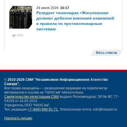
24 июля 2026
16:17
Резидент технопарка «Жигулевская
долина» добился внесения изменений
в правила по противопожарным
системам
1233
Весь список
©
2010-2026 СМИ
"Независимое Информационное Агентство
Самара"
.
Все права защищены — разрешение редакции на перепечатку
материалов и ссылка на "НИАСам" обязательны.
Свидетельство регистрации СМИ
выдано Роскомнадзор: ЭЛ № ФС 77 -
54259 от 24.05.2013.
Учредитель ООО "НИАСам".
Тел. редакции
+7 (846) 990-91-71.
Электронная почта: info@niasam.ru
Написать письмо
Карта сайта