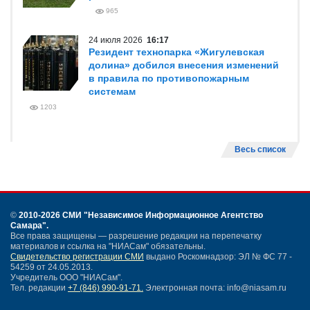
965
24 июля 2026
16:17
Резидент технопарка «Жигулевская
долина» добился внесения изменений
в правила по противопожарным
системам
1203
Весь список
©
2010-2026 СМИ
"Независимое Информационное Агентство
Самара"
.
Все права защищены — разрешение редакции на перепечатку
материалов и ссылка на "НИАСам" обязательны.
Свидетельство регистрации СМИ
выдано Роскомнадзор: ЭЛ № ФС 77 -
54259 от 24.05.2013.
Учредитель ООО "НИАСам".
Тел. редакции
+7 (846) 990-91-71.
Электронная почта: info@niasam.ru
Написать письмо