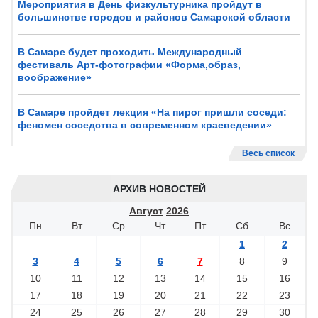
Мероприятия в День физкультурника пройдут в
большинстве городов и районов Самарской области
В Самаре будет проходить Международный
фестиваль Арт-фотографии «Форма,образ,
воображение»
В Самаре пройдет лекция «На пирог пришли соседи:
феномен соседства в современном краеведении»
Весь список
АРХИВ НОВОСТЕЙ
Август
2026
Пн
Вт
Ср
Чт
Пт
Сб
Вс
1
2
3
4
5
6
7
8
9
10
11
12
13
14
15
16
17
18
19
20
21
22
23
24
25
26
27
28
29
30