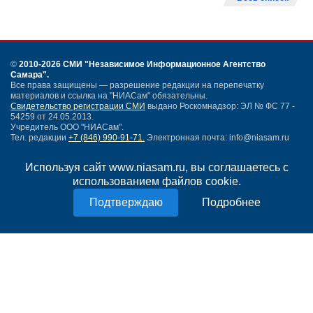
©
2010-2026 СМИ
"Независимое Информационное Агентство
Самара"
.
Все права защищены — разрешение редакции на перепечатку
материалов и ссылка на "НИАСам" обязательны.
Свидетельство регистрации СМИ
выдано Роскомнадзор: ЭЛ № ФС 77 -
54259 от 24.05.2013.
Учредитель ООО "НИАСам".
Тел. редакции
+7 (846) 990-91-71.
Электронная почта: info@niasam.ru
Написать письмо
Используя сайт www.niasam.ru, вы соглашаетесь с
Карта сайта
использованием файлов cookie.
Нашли ошибку?
Политика конфиденциальности
Подробнее
Согласие на обработку персональных данных
18+
НИА Самара - новости Самары сегодня, последние новости Самары