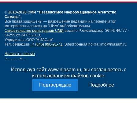
©
2010-2026 СМИ
"Независимое Информационное Агентство
Самара"
.
Все права защищены — разрешение редакции на перепечатку
материалов и ссылка на "НИАСам" обязательны.
Свидетельство регистрации СМИ
выдано Роскомнадзор: ЭЛ № ФС 77 -
54259 от 24.05.2013.
Учредитель ООО "НИАСам".
Тел. редакции
+7 (846) 990-91-71.
Электронная почта: info@niasam.ru
Написать письмо
Карта сайта
Нашли ошибку?
Используя сайт www.niasam.ru, вы соглашаетесь с
Политика конфиденциальности
использованием файлов cookie.
Согласие на обработку персональных данных
18+
Подробнее
НИА Самара - новости Самары сегодня, последние новости Самары
Тольятти и Самарской области