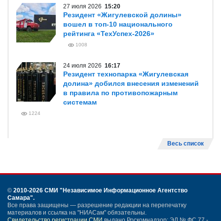
27 июля 2026
15:20
Резидент «Жигулевской долины»
вошел в топ-10 национального
рейтинга «ТехУспех-2026»
1008
24 июля 2026
16:17
Резидент технопарка «Жигулевская
долина» добился внесения изменений
в правила по противопожарным
системам
1224
Весь список
©
2010-2026 СМИ
"Независимое Информационное Агентство
Самара"
.
Все права защищены — разрешение редакции на перепечатку
материалов и ссылка на "НИАСам" обязательны.
Свидетельство регистрации СМИ
выдано Роскомнадзор: ЭЛ № ФС 77 -