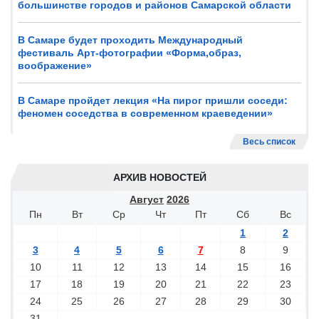
большинстве городов и районов Самарской области
В Самаре будет проходить Международный
фестиваль Арт-фотографии «Форма,образ,
воображение»
В Самаре пройдет лекция «На пирог пришли соседи:
феномен соседства в современном краеведении»
Весь список
АРХИВ НОВОСТЕЙ
Август
2026
Пн
Вт
Ср
Чт
Пт
Сб
Вс
1
2
3
4
5
6
7
8
9
10
11
12
13
14
15
16
17
18
19
20
21
22
23
24
25
26
27
28
29
30
31