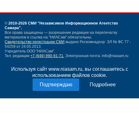
©
2010-2026 СМИ
"Независимое Информационное Агентство
Самара"
.
Все права защищены — разрешение редакции на перепечатку
материалов и ссылка на "НИАСам" обязательны.
Свидетельство регистрации СМИ
выдано Роскомнадзор: ЭЛ № ФС 77 -
54259 от 24.05.2013.
Учредитель ООО "НИАСам".
Тел. редакции
+7 (846) 990-91-71.
Электронная почта: info@niasam.ru
Написать письмо
Используя сайт www.niasam.ru, вы соглашаетесь с
Карта сайта
использованием файлов cookie.
Нашли ошибку?
Политика конфиденциальности
Подробнее
Согласие на обработку персональных данных
18+
НИА Самара - новости Самары сегодня, последние новости Самары
Тольятти и Самарской области