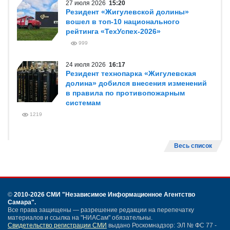
27 июля 2026
15:20
Резидент «Жигулевской долины»
вошел в топ-10 национального
рейтинга «ТехУспех-2026»
999
24 июля 2026
16:17
Резидент технопарка «Жигулевская
долина» добился внесения изменений
в правила по противопожарным
системам
1219
Весь список
©
2010-2026 СМИ
"Независимое Информационное Агентство
Самара"
.
Все права защищены — разрешение редакции на перепечатку
материалов и ссылка на "НИАСам" обязательны.
Свидетельство регистрации СМИ
выдано Роскомнадзор: ЭЛ № ФС 77 -