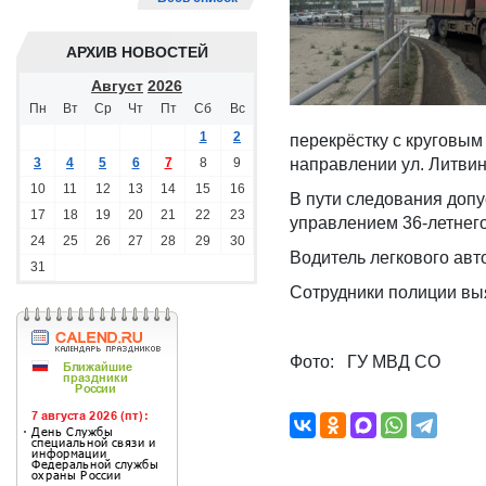
АРХИВ НОВОСТЕЙ
Август
2026
Пн
Вт
Ср
Чт
Пт
Сб
Вс
1
2
перекрёстку с круговым
3
4
5
6
7
8
9
направлении ул. Литвин
10
11
12
13
14
15
16
В пути следования допу
17
18
19
20
21
22
23
управлением 36-летнего
24
25
26
27
28
29
30
Водитель легкового авт
31
Сотрудники полиции вы
Фото: ГУ МВД СО