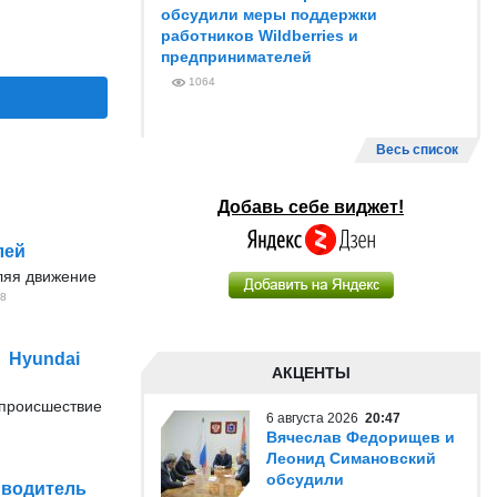
обсудили меры поддержки
работников Wildberries и
предпринимателей
1064
Весь список
Добавь себе виджет!
лей
вляя движение
8
 Hyundai
АКЦЕНТЫ
происшествие
6 августа 2026
20:47
Вячеслав Федорищев и
Леонид Симановский
обсудили
 водитель