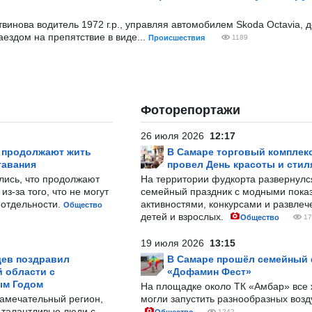
твинова водитель 1972 г.р., управляя автомобилем Skoda Octavia, 
ездом на препятствие в виде...
Происшествия
1189
Фоторепортажи
26 июля 2026
12:17
р продолжают жить
В Самаре торговый комплек
тавания
провел День красоты и стил
лись, что продолжают
На территории фудкорта развернул
з-за того, что не могут
семейный праздник с модными показ
-отдельности.
активностями, конкурсами и развле
Общество
детей и взрослых.
Общество
17
19 июля 2026
13:15
ев поздравил
В Самаре прошёл семейный
 области с
«Дофамин Фест»
ым Годом
На площадке около ТК «Амбар» вс
замечательный регион,
могли запустить разнообразных воз
 талантливые люди с
1242