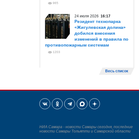
965
24 июля 2026
16:17
Резидент технопарка
«Жигулевская долина»
добился внесения
изменений в правила по
противопожарным системам
1203
Весь список
НИА Самара - новости Самары сегодня, последние
новости Самары Тольятти и Самарской области