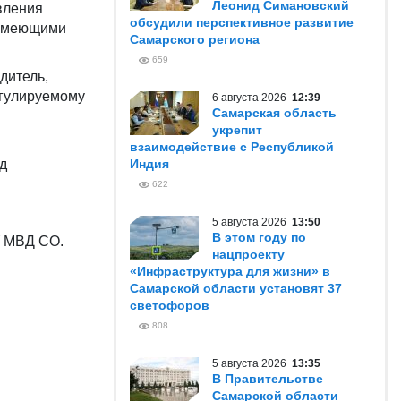
Леонид Симановский
вления
обсудили перспективное развитие
 имеющими
Самарского региона
659
дитель,
егулируемому
6 августа 2026
12:39
Самарская область
укрепит
взаимодействие с Республикой
д
Индия
622
5 августа 2026
13:50
В этом году по
У МВД СО.
нацпроекту
«Инфраструктура для жизни» в
Самарской области установят 37
светофоров
808
5 августа 2026
13:35
В Правительстве
Самарской области