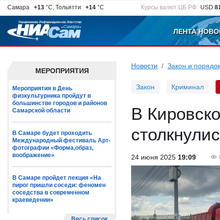
Самара
+13
°C, Тольятти
+14
°C
Курсы валют ЦБ РФ:
USD
8
ЛЕНТА НОВО
Новости
Закон и порядо
МЕРОПРИЯТИЯ
Закон
Криминал
Мероприятия в День
физкультурника пройдут в
большинстве городов и районов
В Кировск
Самарской области
столкнулис
В Самаре будет проходить
Международный фестиваль Арт-
фотографии «Форма,образ,
воображение»
24 июня 2025
19:09
В Самаре пройдет лекция «На
пирог пришли соседи: феномен
соседства в современном
краеведении»
Весь список