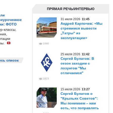
ПРЯМАЯ РЕЧЬ/ИНТЕРВЬЮ
ели
31 июля 2026
11:45
риуроченное
Андрей Карпочев: «Мы
жи: ФОТО
стремимся вывести
р-классы,
„Татры“ из
ния,
эксплуатации»
нтации
ры.
1060
25 июля 2026
11:42
Сергей Булатов: В
есь список
сезон заходим с
лозунгом "Мы
отличаемся"
1815
15 июля 2026
13:27
Сергей Булатов о
"Крыльях Советов":
Мы понимаем – нам
есть, что поправлять