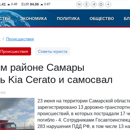
1.41
0.48
EUR
94.06
0.87
СТЕЙ
ЭКОНОМИКА
ПОЛИТИКА
ОБЩЕСТВО
БЛ
к
Происшествия
Происшествия
Советы юриста
ом районе Самары
ь Kia Cerato и самосвал
1032
23 июня на территории Самарской област
зарегистрировано 13 дорожно-транспорт
происшествий, в которых пострадали 17 ч
погибло - 4. Сотрудниками Госавтоинспек
283 нарушения ПДД РФ, в том числе 13 н