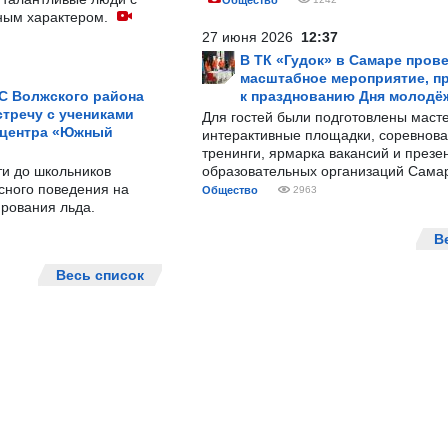
Общество
ным характером.
27 июня 2026
12:37
В ТК «Гудок» в Самаре пров
масштабное мероприятие, п
С Волжского района
к празднованию Дня молодё
тречу с учениками
Для гостей были подготовлены масте
 центра «Южный
интерактивные площадки, соревнова
тренинги, ярмарка вакансий и презе
ти до школьников
образовательных организаций Сама
сного поведения на
Общество
2963
рования льда.
В
Весь список