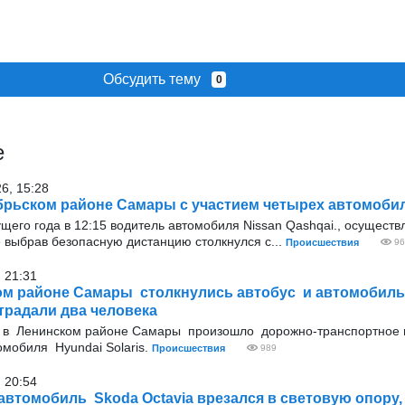
Обсудить тему
0
е
26, 15:28
брьском районе Самары с участием четырех автомоби
ущего года в 12:15 водитель автомобиля Nissan Qashqai., осущест
 выбрав безопасную дистанцию столкнулся с...
Происшествия
96
 21:31
м районе Самары столкнулись автобус и автомобиль
страдали два человека
0 в Ленинском районе Самары произошло дорожно-транспортное 
омобиля Hyundai Solaris.
Происшествия
989
 20:54
автомобиль Skoda Octavia врезался в световую опору,