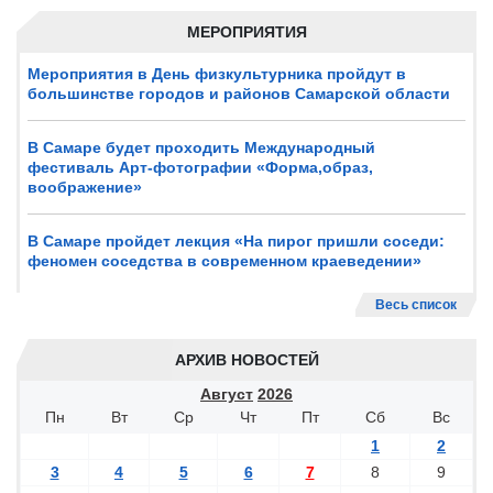
МЕРОПРИЯТИЯ
Мероприятия в День физкультурника пройдут в
большинстве городов и районов Самарской области
В Самаре будет проходить Международный
фестиваль Арт-фотографии «Форма,образ,
воображение»
В Самаре пройдет лекция «На пирог пришли соседи:
феномен соседства в современном краеведении»
Весь список
АРХИВ НОВОСТЕЙ
Август
2026
Пн
Вт
Ср
Чт
Пт
Сб
Вс
1
2
3
4
5
6
7
8
9