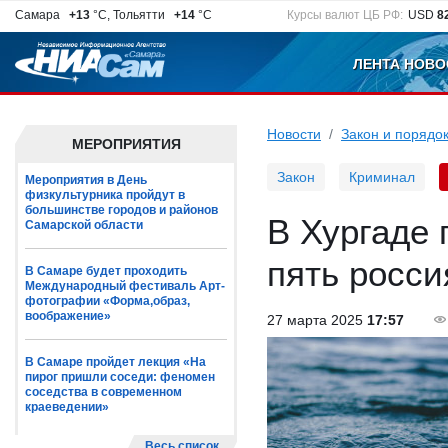
Самара
+13
°C, Тольятти
+14
°C
Курсы валют ЦБ РФ:
USD
8
ЛЕНТА НОВО
Новости
Закон и порядо
МЕРОПРИЯТИЯ
Закон
Криминал
Мероприятия в День
физкультурника пройдут в
большинстве городов и районов
В Хургаде 
Самарской области
пять росси
В Самаре будет проходить
Международный фестиваль Арт-
фотографии «Форма,образ,
воображение»
27 марта 2025
17:57
В Самаре пройдет лекция «На
пирог пришли соседи: феномен
соседства в современном
краеведении»
Весь список