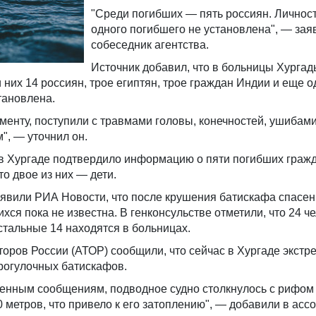
"Среди погибших — пять россиян. Личнос
одного погибшего не установлена", — зая
собеседник агентства.
Источник добавил, что в больницы Хургад
 них 14 россиян, трое египтян, трое граждан Индии и еще о
тановлена.
ументу, поступили с травмами головы, конечностей, ушибами
", — уточнил он.
 в Хургаде подтвердило информацию о пяти погибших граж
то двое из них — дети.
аявили РИА Новости, что после крушения батискафа спасе
хся пока не известна. В генконсульстве отметили, что 24 ч
остальные 14 находятся в больницах.
оров России (АТОР) сообщили, что сейчас в Хургаде экстр
рогулочных батискафов.
енным сообщениям, подводное судно столкнулось с рифом 
0 метров, что привело к его затоплению", — добавили в асс