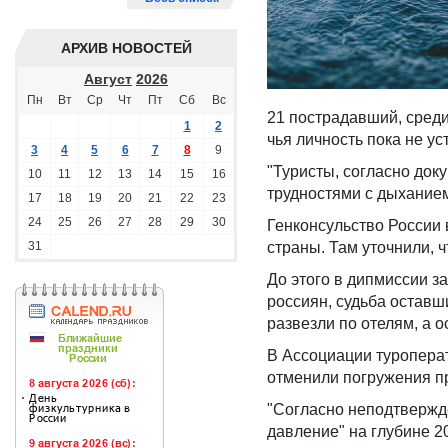
АРХИВ НОВОСТЕЙ
Август
2026
Пн
Вт
Ср
Чт
Пт
Сб
Вс
21 пострадавший, среди
1
2
чья личность пока не ус
3
4
5
6
7
8
9
"Туристы, согласно док
10
11
12
13
14
15
16
трудностями с дыханием
17
18
19
20
21
22
23
24
25
26
27
28
29
30
Генконсульство России
31
страны. Там уточнили, ч
До этого в дипмиссии з
россиян, судьба оставши
развезли по отелям, а 
В Ассоциации туроперат
отменили погружения п
"Согласно неподтвержд
давление" на глубине 2