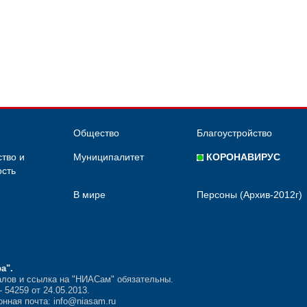
Общество
Благоустройство
тво и
Муниципалитет
КОРОНАВИРУС
сть
В мире
Персоны (Архив-2012г)
ра"
.
лов и ссылка на "НИАСам" обязательны.
54259 от 24.05.2013.
нная почта: info@niasam.ru