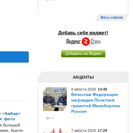
Весь список
Добавь себе виджет!
АКЦЕНТЫ
8 августа 2026
14:48
Вячеслав Федорищев
награжден Почетной
грамотой Минобороны
России
с «Амбар»
я: фото
57
ся большой
ами, бьюти-
7 августа 2026
17:29