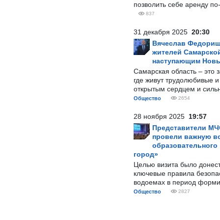
позволить себе аренду по
837
31 декабря 2025
20:30
Вячеслав Федорищ
жителей Самарской
наступающим Нов
Самарская область – это 
где живут трудолюбивые и
открытым сердцем и силь
Общество
2654
28 ноября 2025
19:57
Представители МЧ
провели важную вс
образовательного
город»
Целью визита было донес
ключевые правила безопа
водоемах в период форми
Общество
2827