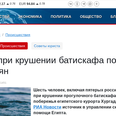
2.17
0.76
EUR
94.84
0.78
СТЕЙ
ЭКОНОМИКА
ПОЛИТИКА
ОБЩЕСТВО
БЛ
к
Происшествия
Происшествия
Советы юриста
при крушении батискафа п
ян
1451
Шесть человек, включая пятерых росси
при крушении прогулочного батискафа
побережья египетского курорта Хургад
РИА Новости
источник в управлении с
помощи Египта.