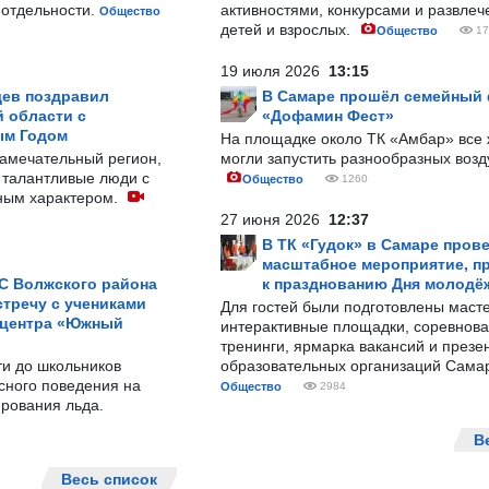
-отдельности.
активностями, конкурсами и развле
Общество
детей и взрослых.
Общество
17
19 июля 2026
13:15
ев поздравил
В Самаре прошёл семейный
 области с
«Дофамин Фест»
ым Годом
На площадке около ТК «Амбар» вс
замечательный регион,
могли запустить разнообразных воз
 талантливые люди с
Общество
1260
ным характером.
27 июня 2026
12:37
В ТК «Гудок» в Самаре пров
масштабное мероприятие, п
С Волжского района
к празднованию Дня молодё
тречу с учениками
Для гостей были подготовлены масте
 центра «Южный
интерактивные площадки, соревнова
тренинги, ярмарка вакансий и презе
ти до школьников
образовательных организаций Сама
сного поведения на
Общество
2984
рования льда.
В
Весь список