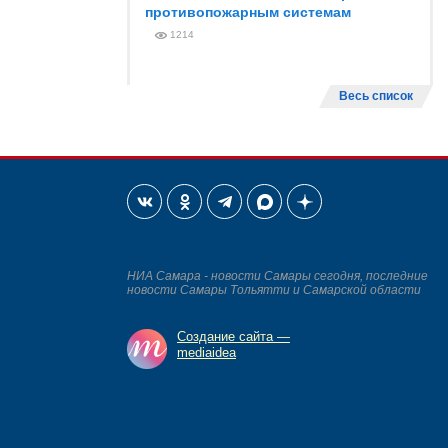
противопожарным системам
1214
Весь список
НИА Самара - новости Самары сегодня, последние
новости Самары Тольятти и Самарской области
Создание сайта —
mediaidea