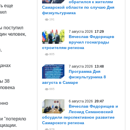
обратился к жителям
ть еще
Самарской области по случаю Дня
вил
физкультурника
191
ы поступил
7 августа 2026
17:29
дин человек,
Вячеслав Федорищев
вручил госнаграды
строителям региона
,
805
данах
7 августа 2026
13:48
Программа Дня
физкультурника 8
ны 38
августа в Самаре
еловека
665
6 августа 2026
20:47
енно
Вячеслав Федорищев и
Леонид Симановский
обсудили перспективное развитие
и "потеряло
Самарского региона
оциации.
929