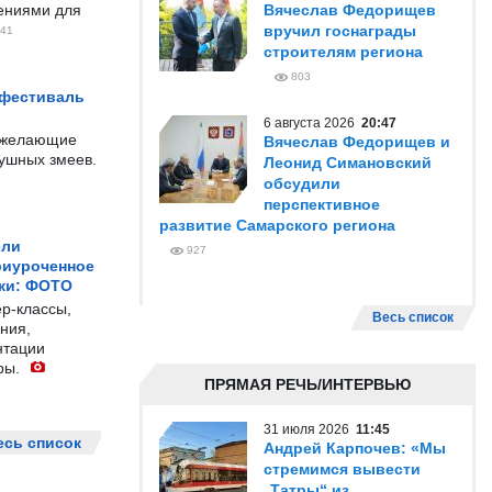
чениями для
Вячеслав Федорищев
вручил госнаграды
41
строителям региона
803
 фестиваль
6 августа 2026
20:47
е желающие
Вячеслав Федорищев и
душных змеев.
Леонид Симановский
обсудили
перспективное
развитие Самарского региона
ели
927
риуроченное
жи: ФОТО
р-классы,
Весь список
ния,
нтации
ры.
ПРЯМАЯ РЕЧЬ/ИНТЕРВЬЮ
31 июля 2026
11:45
есь список
Андрей Карпочев: «Мы
стремимся вывести
„Татры“ из