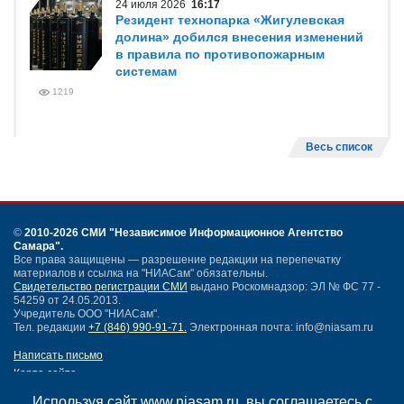
24 июля 2026
16:17
Резидент технопарка «Жигулевская
долина» добился внесения изменений
в правила по противопожарным
системам
1219
Весь список
©
2010-2026 СМИ
"Независимое Информационное Агентство
Самара"
.
Все права защищены — разрешение редакции на перепечатку
материалов и ссылка на "НИАСам" обязательны.
Свидетельство регистрации СМИ
выдано Роскомнадзор: ЭЛ № ФС 77 -
54259 от 24.05.2013.
Учредитель ООО "НИАСам".
Тел. редакции
+7 (846) 990-91-71.
Электронная почта: info@niasam.ru
Написать письмо
Карта сайта
Нашли ошибку?
Используя сайт www.niasam.ru, вы соглашаетесь с