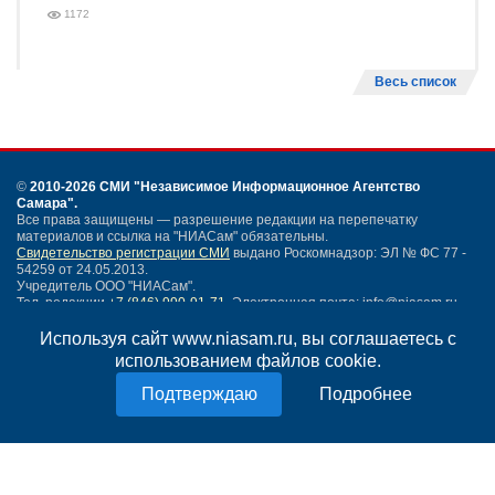
1172
Весь список
©
2010-2026 СМИ
"Независимое Информационное Агентство
Самара"
.
Все права защищены — разрешение редакции на перепечатку
материалов и ссылка на "НИАСам" обязательны.
Свидетельство регистрации СМИ
выдано Роскомнадзор: ЭЛ № ФС 77 -
54259 от 24.05.2013.
Учредитель ООО "НИАСам".
Тел. редакции
+7 (846) 990-91-71.
Электронная почта: info@niasam.ru
Написать письмо
Используя сайт www.niasam.ru, вы соглашаетесь с
Карта сайта
использованием файлов cookie.
Нашли ошибку?
Подробнее
Политика конфиденциальности
Согласие на обработку персональных данных
18+