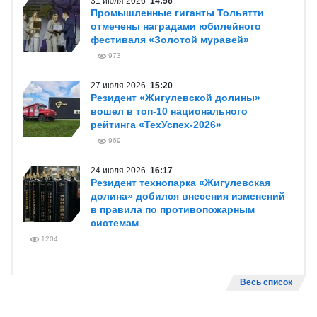
31 июля 2026
14:56
Промышленные гиганты Тольятти
отмечены наградами юбилейного
фестиваля «Золотой муравей»
973
27 июля 2026
15:20
Резидент «Жигулевской долины»
вошел в топ-10 национального
рейтинга «ТехУспех-2026»
969
24 июля 2026
16:17
Резидент технопарка «Жигулевская
долина» добился внесения изменений
в правила по противопожарным
системам
1204
Весь список