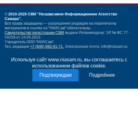
©
2010-2026 СМИ
"Независимое Информационное Агентство
Самара"
.
Все права защищены — разрешение редакции на перепечатку
материалов и ссылка на "НИАСам" обязательны.
Свидетельство регистрации СМИ
выдано Роскомнадзор: ЭЛ № ФС 77 -
54259 от 24.05.2013.
Учредитель ООО "НИАСам".
Тел. редакции
+7 (846) 990-91-71.
Электронная почта: info@niasam.ru
Написать письмо
Используя сайт www.niasam.ru, вы соглашаетесь с
Карта сайта
использованием файлов cookie.
Нашли ошибку?
Политика конфиденциальности
Подробнее
Согласие на обработку персональных данных
18+
НИА Самара - новости Самары сегодня, последние новости Самары
Тольятти и Самарской области