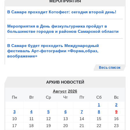
МЕРОПРИЯТИЯ
В Самаре проходит Котофест: сегодня второй день!
Мероприятия в День физкультурника пройдут в
большинстве городов и районов Самарской области
В Самаре будет проходить Международный
фестиваль Арт-фотографии «Форма,образ,
воображение»
Весь список
АРХИВ НОВОСТЕЙ
Август
2026
Пн
Вт
Ср
Чт
Пт
Сб
Вс
1
2
3
4
5
6
7
8
9
10
11
12
13
14
15
16
17
18
19
20
21
22
23