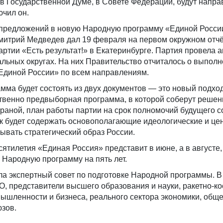
 в Государственной Думе, в Совете Федерации, будут напр
ючил он.
 предложений в новую Народную программу «Единой Росси
митрий Медведев дал 19 февраля на первом окружном отчё
ртии «Есть результат!» в Екатеринбурге. Партия провела 
льных округах. На них Правительство отчиталось о выпол
диной России» по всем направлениям.
ма будет состоять из двух документов — это новый подход
твенно предвыборная программа, в которой соберут реше
траной, план работы партии на срок полномочий будущего с
ок будет содержать основополагающие идеологические и це
ывать стратегический образ России.
ятилетия «Единая Россия» представит в июне, а в августе,
 Народную программу на пять лет.
ла экспертный совет по подготовке Народной программы. В
О, представители высшего образования и науки, ракетно-к
мышленности и бизнеса, реального сектора экономики, общ
зов.