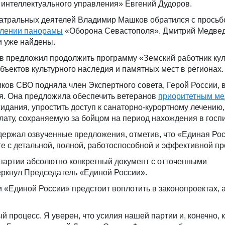
 интеллектуального управления» Евгений Дудоров.
атральных деятелей Владимир Машков обратился с просьб
влении панорамы
«Оборона Севастополя». Дмитрий Медвед
ли уже найдены.
 предложил продолжить программу «Земский работник кул
бъектов культурного наследия и памятных мест в регионах.
ков СВО подняла член Экспертного совета, Герой России,
. Она предложила обеспечить ветеранов
приоритетным ме
идания, упростить доступ к санаторно-курортному лечению,
ату, сохраняемую за бойцом на период нахождения в госп
ержал озвученные предложения, отметив, что «Единая Ро
те с детальной, полной, работоспособной и эффективной п
 партии абсолютно конкретный документ с отточенными
ркнул Председатель «Единой России».
 «Единой России» предстоит воплотить в законопроектах, 
 процесс. Я уверен, что усилия нашей партии и, конечно, к