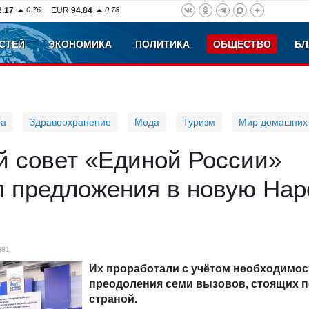
2.17
0.76
EUR
94.84
0.78
СТЕЙ
ЭКОНОМИКА
ПОЛИТИКА
ОБЩЕСТВО
БЛ
ра
Здравоохранение
Мода
Туризм
Мир домашних
й совет «Единой России»
л предложения в новую На
681
Их проработали с учётом необходимос
преодоления семи вызовов, стоящих 
страной.