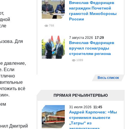
Вячеслав Федорищев
награжден Почетной
т,
грамотой Минобороны
России
одной
сле
768
7 августа 2026
17:29
ызова. Для
Вячеслав Федорищев
вручил госнаграды
строителям региона
1089
ое давление,
е. Если
отлично
Весь список
ивительные
чтожить всё
ии».
ПРЯМАЯ РЕЧЬ/ИНТЕРВЬЮ
ием
31 июля 2026
11:45
Андрей Карпочев: «Мы
стремимся вывести
„Татры“ из
чнил Дмитрий
эксплуатации»