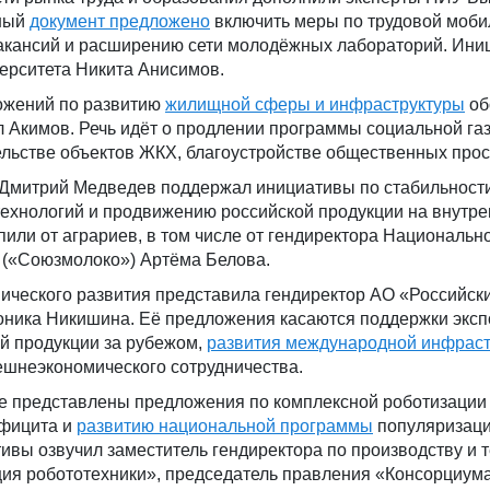
мный
документ предложено
включить меры по трудовой моби
акансий и расширению сети молодёжных лабораторий. Ини
ерситета Никита Анисимов.
ожений по развитию
жилищной сферы и инфраструктуры
об
 Акимов. Речь идёт о продлении программы социальной га
льстве объектов ЖКХ, благоустройстве общественных прос
 Дмитрий Медведев поддержал инициативы по стабильност
технологий и продвижению российской продукции на внутре
или от аграриев, в том числе от гендиректора Национальн
 («Союзмолоко») Артёма Белова.
ческого развития представила гендиректор АО «Российск
оника Никишина. Её предложения касаются поддержки эксп
й продукции за рубежом,
развития международной инфрас
шнеэкономического сотрудничества.
ке представлены предложения по комплексной роботизации
ефицита и
развитию национальной программы
популяризац
ивы озвучил заместитель гендиректора по производству и 
ия робототехники», председатель правления «Консорциум