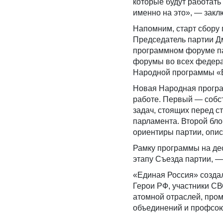
которые будут работать
именно на это», — закл
Напомним, старт сбору
Председатель партии Д
программном форуме па
форумы во всех федера
Народной программы «Е
Новая Народная програм
работе. Первый — собс
задач, стоящих перед с
парламента. Второй бл
ориентиры партии, опис
Рамку программы на дес
этапу Съезда партии, —
«Единая Россия» созда
Герои РФ, участники СВ
атомной отраслей, про
объединений и профсою