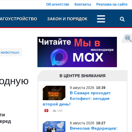
Об агентстве
Контакты
Реклама на сайте
АГОУСТРОЙСТВО
ЗАКОН И ПОРЯДОК
 животных
В ЦЕНТРЕ ВНИМАНИЯ
родную
9 августа 2026
10:39
В Самаре проходит
Котофест: сегодня
второй день!
198
ти
перед
8 августа 2026
18:27
Вячеслав Федорищев: