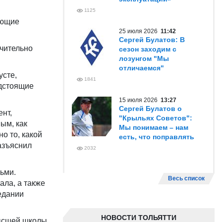
1125
ующие
25 июля 2026
11:42
Сергей Булатов: В
ючительно
сезон заходим с
лозунгом "Мы
отличаемся"
усте,
1841
едстоящие
15 июля 2026
13:27
Сергей Булатов о
нт,
"Крыльях Советов":
ым, как
Мы понимаем – нам
о то, какой
есть, что поправлять
азъяснил
2032
ьми.
Весь список
ла, а также
едании
НОВОСТИ ТОЛЬЯТТИ
Высшей школы