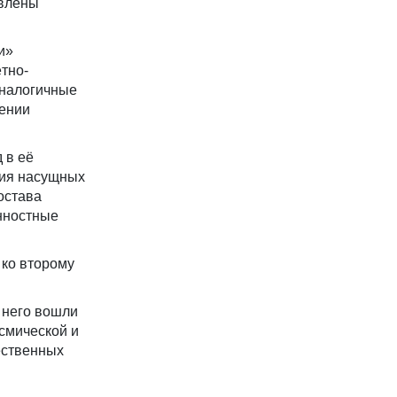
авлены
и»
тно-
аналогичные
нении
 в её
ния насущных
остава
нностные
 ко второму
 него вошли
осмической и
ественных