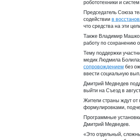
робототехники и систем
Председатель Союза те
содействии
в восстано
что средства на эти це
Также Владимир Машков
работу по сохранению о
Тему поддержки участни
медик Людмила Болилая
сопровождением
без ож
ввести социальную выпл
Дмитрий Медведев подд
выйти на Съезд в авгус
Жители страны ждут от
формулировками, подче
Программные установки
Дмитрий Медведев.
«Это отдельный, сложный