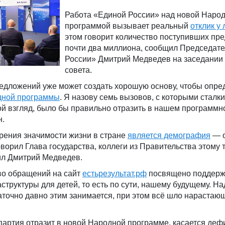
Работа «Единой России» над новой Наро
программой вызывает реальный
отклик у
этом говорит количество поступивших п
почти два миллиона, сообщил Председат
России» Дмитрий Медведев на заседании
совета.
едложений уже может создать хорошую основу, чтобы опре
дной программы
. Я назову семь вызовов, с которыми сталк
мой взгляд, было бы правильно отразить в нашем программн
н.
зрения значимости жизни в стране
является демография
— о
ворил Глава государства, коллеги из Правительства этому 
ил Дмитрий Медведев.
во обращений на сайт
естьрезультат.рф
посвящено поддерж
структуры для детей, то есть по сути, нашему будущему. На
аточно давно этим занимается, при этом всё шло нарастаю
партия отразит в новой Народной программе, касается деф