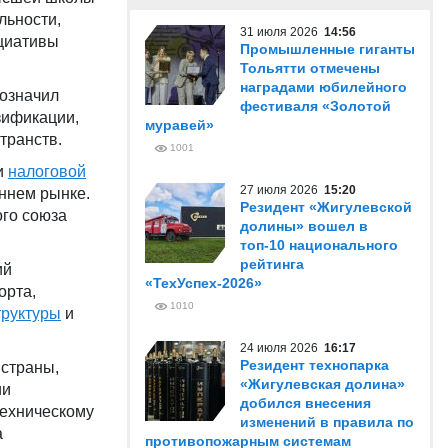
льности,
31 июля 2026
14:56
циативы
Промышленные гиганты
Тольятти отмечены
наградами юбилейного
означил
фестиваля «Золотой
зификации,
муравей»
транств.
1001
и
налоговой
27 июля 2026
15:20
ннем рынке.
Резидент «Жигулевской
ого союза
долины» вошел в
топ-10 национального
рейтинга
ий
«ТехУспех-2026»
орта,
1010
труктуры
и
24 июля 2026
16:17
Резидент технопарка
 страны,
«Жигулевская долина»
ии
добился внесения
техническому
изменений в правила по
а
противопожарным системам