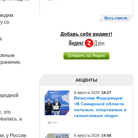
 людям
Весь список
у со
Добавь себе виджет!
а
новным
хранение,
АКЦЕНТЫ
8 августа 2026
18:27
Народной
Вячеслав Федорищев:
«В Самарской области
сильные, спортивные и
, это
талантливые люди»
валась, а
661
и, у России
8 августа 2026
14:48