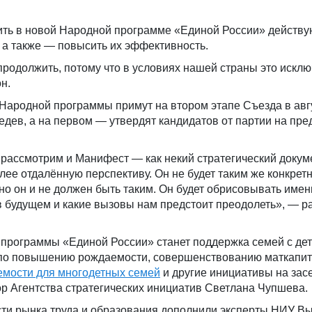
ить в новой Народной программе «Единой России» действ
 а также — повысить их эффективность.
родолжить, потому что в условиях нашей страны это искл
н.
Народной программы примут на втором этапе Съезда в авг
дев, а на первом — утвердят кандидатов от партии на пр
рассмотрим и Манифест — как некий стратегический докуме
ее отдалённую перспективу. Он не будет таким же конкретн
но он и не должен быть таким. Он будет обрисовывать именн
в будущем и какие вызовы нам предстоит преодолеть», — р
программы «Единой России» станет поддержка семей с дет
о повышению рождаемости, совершенствованию маткапита
емости для многодетных семей
и другие инициативы на зас
р Агентства стратегических инициатив Светлана Чупшева.
сти рынка труда и образования дополнили эксперты НИУ 