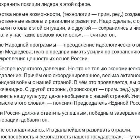
охранить позиции лидера в этой сфере.
ства новые возможности, (технологии — прим. ред.) создаю
ественные вызовы и развилки в развитии. Надо сделать, с 
ыли готовы к этой ситуации, а с другой — сохранились в чи
, и у нас такие возможности есть», — считает он.
е Народной программы — преодоление идеологического в
рия Медведева, нужно предпринимать усилия по сохранению
укрепления ценностных основ России.
еспрецедентного давления. Но это не только экономическ
давление. Причём оно скоординированное, весьма активно
бридной войны с нашей страной. В чём это проявляется, вы 
 очевидно. С другой стороны, (происходят — прим. ред.) уд
енить нашу культуру, даже необщение с нашей страной. Уни
мысле этого слова», — пояснил Председатель «Единой Росс
ти Россия должна ответить успешным, победным завершен
ерации, добавил он.
 не останавливаясь. И в дальнейшем развивать отрасли,
оспособность и безопасность нашего государства», — уто