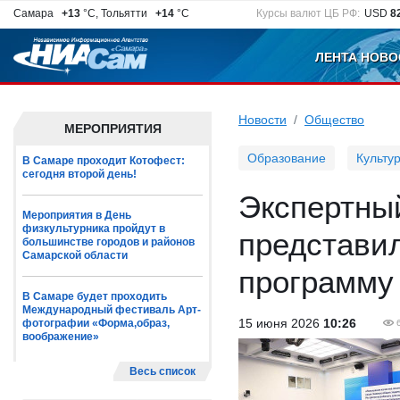
Самара
+13
°C, Тольятти
+14
°C
Курсы валют ЦБ РФ:
USD
8
ЛЕНТА НОВО
Новости
Общество
МЕРОПРИЯТИЯ
Образование
Культу
В Самаре проходит Котофест:
сегодня второй день!
Экспертны
Мероприятия в День
физкультурника пройдут в
представи
большинстве городов и районов
Самарской области
программу
В Самаре будет проходить
Международный фестиваль Арт-
15 июня 2026
10:26
фотографии «Форма,образ,
воображение»
Весь список