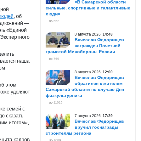
«В Самарской области
сильные, спортивные и талантливые
дной
люди»
 людей
, об
662
редложений —
ель «Единой
8 августа 2026
14:48
 Экспертного
Вячеслав Федорищев
награжден Почетной
грамотой Минобороны России
делить
769
ивается наша
ом
8 августа 2026
12:00
Вячеслав Федорищев
обратился к жителям
б этом
Самарской области по случаю Дня
тоже уделяют
физкультурника
11016
ке семей с
до сказать
7 августа 2026
17:29
Вячеслав Федорищев
щим итогом»,
вручил госнаграды
строителям региона
ицита кадров
1089