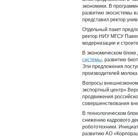
экономики. В програм
развитию экосистемы в
представил ректор унив
Отдельный пакет предл
ректор НИУ МГСУ Павел
модернизации и строите
В экономическом блоке
системы
, развитию био
Эти предложения поступ
производителей молока
Вопросы внешнеэкономи
экспортный центр» Вер
продвижения российско
совершенствования вне
В технологическом бло
снижению кадрового д
робототехники. Инициат
развитию АО «Корпорац