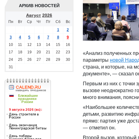
АРХИВ НОВОСТЕЙ
Август
2026
Пн
Вт
Ср
Чт
Пт
Сб
Вс
1
2
3
4
5
6
7
8
9
10
11
12
13
14
15
16
17
18
19
20
21
22
23
«Анализ полученных пр
24
25
26
27
28
29
30
параметры
новой Наро
страна, и которые, на 
31
документе», — сказал о
Первым из них с точки 
вызове неоднократно го
много внимания, поясн
«Наибольшее количест
детьми, развитию инфра
прямо: партия уже дост
— отметил он.
Второй вызов, который 