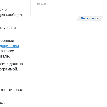
1225
ой о
ев сообщил,
Весь список
ьтуры» и
 военный
дицинским
 а также
итале.
ссия» должна
рограммой.
акцентировал
оллег,