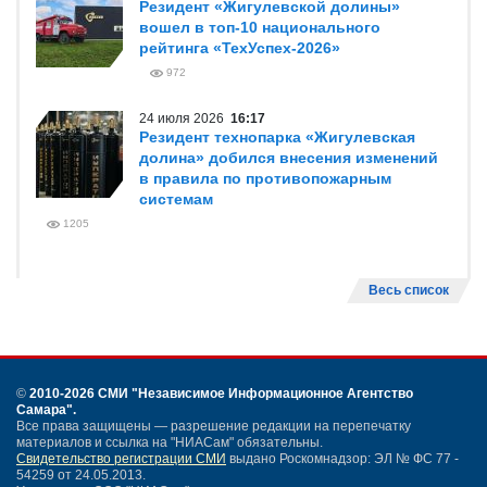
Резидент «Жигулевской долины»
вошел в топ-10 национального
рейтинга «ТехУспех-2026»
972
24 июля 2026
16:17
Резидент технопарка «Жигулевская
долина» добился внесения изменений
в правила по противопожарным
системам
1205
Весь список
©
2010-2026 СМИ
"Независимое Информационное Агентство
Самара"
.
Все права защищены — разрешение редакции на перепечатку
материалов и ссылка на "НИАСам" обязательны.
Свидетельство регистрации СМИ
выдано Роскомнадзор: ЭЛ № ФС 77 -
54259 от 24.05.2013.