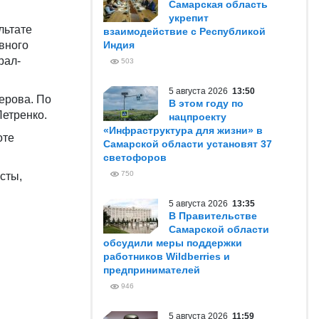
Самарская область
укрепит
льтате
взаимодействие с Республикой
вного
Индия
рал-
503
5 августа 2026
13:50
ерова. По
В этом году по
етренко.
нацпроекту
«Инфраструктура для жизни» в
оте
Самарской области установят 37
светофоров
750
сты,
5 августа 2026
13:35
В Правительстве
Самарской области
обсудили меры поддержки
работников Wildberries и
предпринимателей
946
5 августа 2026
11:59