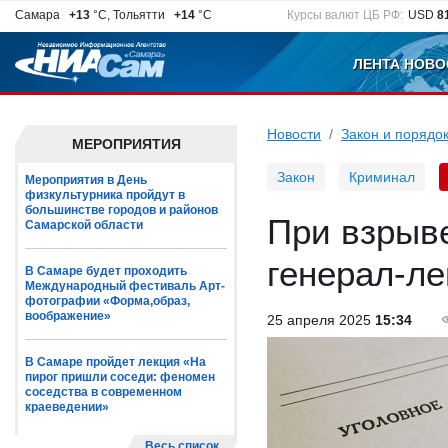
Самара
+13
°C, Тольятти
+14
°C
Курсы валют ЦБ РФ:
USD
8
ЛЕНТА НОВО
Новости
Закон и порядо
МЕРОПРИЯТИЯ
Закон
Криминал
Мероприятия в День
физкультурника пройдут в
большинстве городов и районов
При взрыв
Самарской области
генерал-л
В Самаре будет проходить
Международный фестиваль Арт-
фотографии «Форма,образ,
воображение»
25 апреля 2025
15:34
В Самаре пройдет лекция «На
пирог пришли соседи: феномен
соседства в современном
краеведении»
Весь список