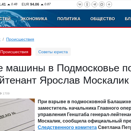
1.41
0.48
EUR
94.06
0.87
СТЕЙ
ЭКОНОМИКА
ПОЛИТИКА
ОБЩЕСТВО
БЛ
к
Происшествия
Происшествия
Советы юриста
е машины в Подмосковье п
ейтенант Ярослав Москалик
1709
При взрыве в подмосковной Балашихе
заместитель начальника Главного опе
управления Генштаба генерал-лейтена
Москалик, сообщила официальный пр
Следственного комитета
Светлана Пет