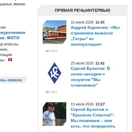
душных змеев.
ПРЯМАЯ РЕЧЬ/ИНТЕРВЬЮ
31 июля 2026
11:45
ели
Андрей Карпочев: «Мы
риуроченное
стремимся вывести
жи: ФОТО
„Татры“ из
р-классы,
эксплуатации»
ния,
1045
нтации
ры.
25 июля 2026
11:42
Сергей Булатов: В
сезон заходим с
лозунгом "Мы
есь список
отличаемся"
1809
15 июля 2026
13:27
Сергей Булатов о
"Крыльях Советов":
Мы понимаем – нам
есть, что поправлять