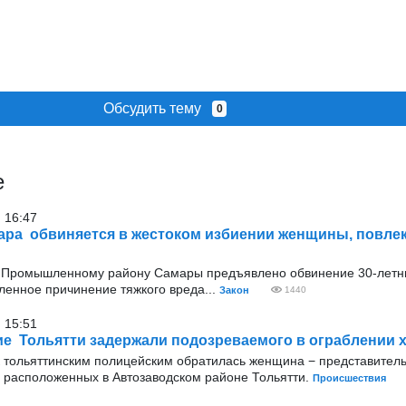
Обсудить тему
0
е
 16:47
ара обвиняется в жестоком избиении женщины, повле
 Промышленному району Самары предъявлено обвинение 30-летн
енное причинение тяжкого вреда...
Закон
1440
 15:51
е Тольятти задержали подозреваемого в ограблении 
 тольяттинским полицейским обратилась женщина − представитель
 расположенных в Автозаводском районе Тольятти.
Происшествия