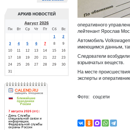
АРХИВ НОВОСТЕЙ
Август
2026
оперативного управлен
Пн
Вт
Ср
Чт
Пт
Сб
Вс
лейтенант Ярослав Моск
1
2
Автомобиль Volkswagen 
3
4
5
6
7
8
9
имеющимся данным, там
10
11
12
13
14
15
16
Следователи возбудили 
17
18
19
20
21
22
23
взрывчатых веществ.
24
25
26
27
28
29
30
31
На месте происшествия 
эксперты и оперативник
Фото: соцсети