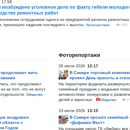
 17:58
 возбуждено уголовное дело по факту гибели молодог
одстве ремонтных работ
ыполнении сотрудником одного из предприятий региона ремонтных
, произошло падение последнего с высоты.
Происшествия
1092
Фоторепортажи
26 июля 2026
12:17
р продолжают жить
В Самаре торговый комплек
тавания
провел День красоты и стил
лись, что продолжают
На территории фудкорта развернул
з-за того, что не могут
семейный праздник с модными показ
-отдельности.
активностями, конкурсами и развле
Общество
детей и взрослых.
Общество
17
19 июля 2026
13:15
ев поздравил
В Самаре прошёл семейный
 области с
«Дофамин Фест»
ым Годом
На площадке около ТК «Амбар» вс