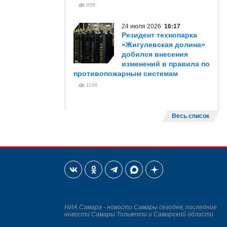
958
24 июля 2026
16:17
Резидент технопарка
«Жигулевская долина»
добился внесения
изменений в правила по
противопожарным системам
1196
Весь список
НИА Самара - новости Самары сегодня, последние
новости Самары Тольятти и Самарской области