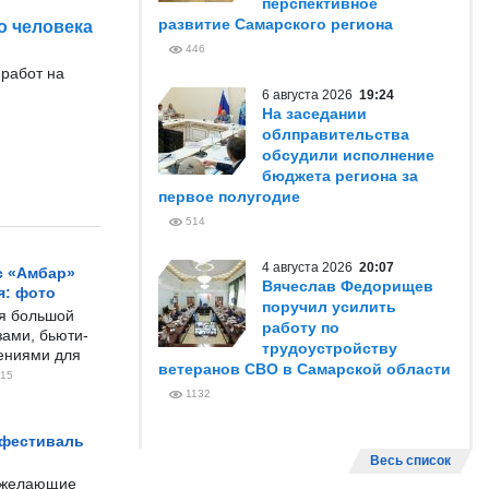
перспективное
развитие Самарского региона
о человека
446
 работ на
6 августа 2026
19:24
На заседании
облправительства
обсудили исполнение
бюджета региона за
первое полугодие
514
4 августа 2026
20:07
с «Амбар»
Вячеслав Федорищев
я: фото
поручил усилить
ся большой
работу по
ами, бьюти-
трудоустройству
чениями для
ветеранов СВО в Самарской области
15
1132
 фестиваль
Весь список
е желающие