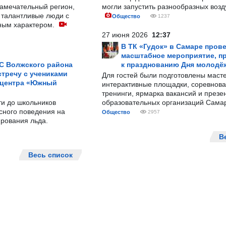
замечательный регион,
могли запустить разнообразных воз
 талантливые люди с
Общество
1237
ным характером.
27 июня 2026
12:37
В ТК «Гудок» в Самаре пров
масштабное мероприятие, п
С Волжского района
к празднованию Дня молодё
тречу с учениками
Для гостей были подготовлены масте
 центра «Южный
интерактивные площадки, соревнова
тренинги, ярмарка вакансий и презе
ти до школьников
образовательных организаций Сама
сного поведения на
Общество
2957
рования льда.
В
Весь список