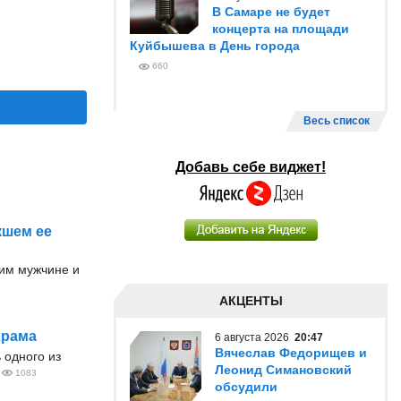
В Самаре не будет
концерта на площади
Куйбышева в День города
660
Весь список
Добавь себе виджет!
кшем ее
им мужчине и
АКЦЕНТЫ
храма
6 августа 2026
20:47
Вячеслав Федорищев и
 одного из
Леонид Симановский
1083
обсудили