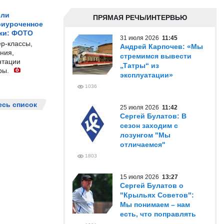
ели
ПРЯМАЯ РЕЧЬ/ИНТЕРВЬЮ
риуроченное
жи: ФОТО
31 июля 2026
11:45
р-классы,
Андрей Карпочев: «Мы
ния,
стремимся вывести
нтации
„Татры“ из
ры.
эксплуатации»
1036
есь список
25 июля 2026
11:42
Сергей Булатов: В
сезон заходим с
лозунгом "Мы
отличаемся"
1803
15 июля 2026
13:27
Сергей Булатов о
"Крыльях Советов":
Мы понимаем – нам
есть, что поправлять