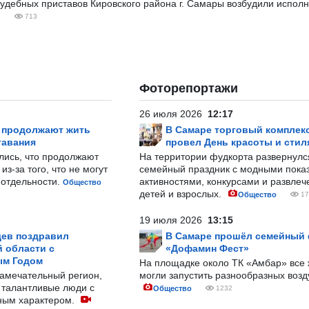
судебных приставов Кировского района г. Самары возбудили испол
713
Фоторепортажи
26 июля 2026
12:17
р продолжают жить
В Самаре торговый комплек
тавания
провел День красоты и стил
лись, что продолжают
На территории фудкорта развернул
з-за того, что не могут
семейный праздник с модными показ
-отдельности.
активностями, конкурсами и развле
Общество
детей и взрослых.
Общество
17
19 июля 2026
13:15
ев поздравил
В Самаре прошёл семейный
 области с
«Дофамин Фест»
ым Годом
На площадке около ТК «Амбар» вс
замечательный регион,
могли запустить разнообразных воз
 талантливые люди с
Общество
1232
ным характером.