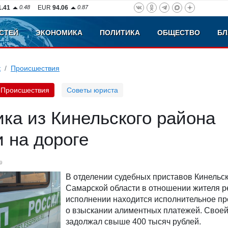
1.41
0.48
EUR
94.06
0.87
СТЕЙ
ЭКОНОМИКА
ПОЛИТИКА
ОБЩЕСТВО
БЛ
к
Происшествия
Происшествия
Советы юриста
ка из Кинельского района
 на дороге
9
В отделении судебных приставов Кинельс
Самарской области в отношении жителя р
исполнении находится исполнительное пр
о взыскании алиментных платежей. Своей
задолжал свыше 400 тысяч рублей.