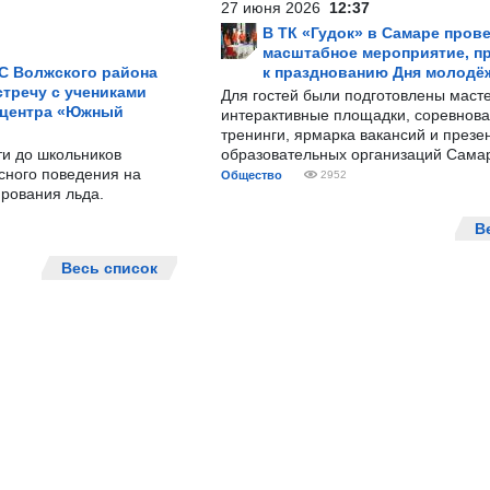
27 июня 2026
12:37
В ТК «Гудок» в Самаре пров
масштабное мероприятие, п
С Волжского района
к празднованию Дня молодё
тречу с учениками
Для гостей были подготовлены масте
 центра «Южный
интерактивные площадки, соревнова
тренинги, ярмарка вакансий и презе
ти до школьников
образовательных организаций Сама
сного поведения на
Общество
2952
рования льда.
В
Весь список