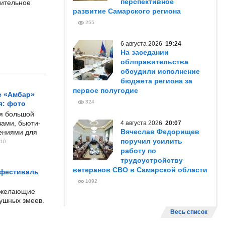
перспективное
нительное
развитие Самарского региона
255
6 августа 2026
19:24
На заседании
облправительства
обсудили исполнение
бюджета региона за
первое полугодие
с «Амбар»
324
я: фото
ся большой
ами, бьюти-
4 августа 2026
20:07
Вячеслав Федорищев
чениями для
поручил усилить
10
работу по
трудоустройству
ветеранов СВО в Самарской области
 фестиваль
1092
е желающие
душных змеев.
Весь список