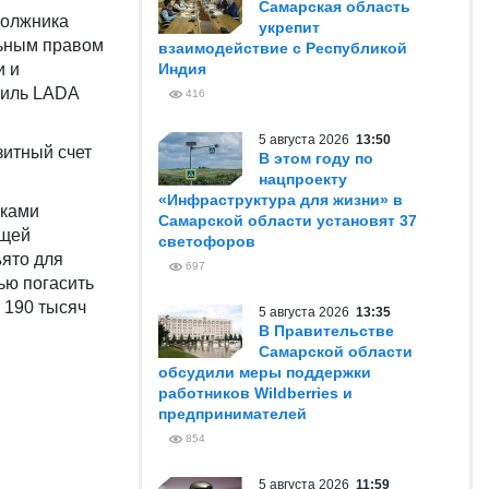
Самарская область
должника
укрепит
льным правом
взаимодействие с Республикой
и и
Индия
биль LADA
416
5 августа 2026
13:50
зитный счет
В этом году по
нацпроекту
«Инфраструктура для жизни» в
иками
Самарской области установят 37
ющей
светофоров
ъято для
697
ью погасить
 190 тысяч
5 августа 2026
13:35
В Правительстве
Самарской области
обсудили меры поддержки
работников Wildberries и
предпринимателей
854
5 августа 2026
11:59