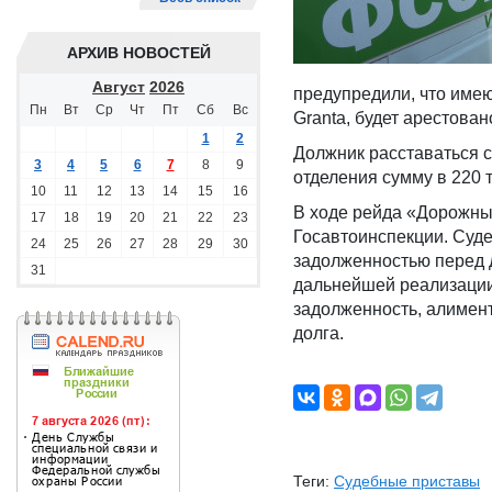
АРХИВ НОВОСТЕЙ
Август
2026
предупредили, что име
Пн
Вт
Ср
Чт
Пт
Сб
Вс
Granta, будет арестова
1
2
Должник расставаться с
3
4
5
6
7
8
9
отделения сумму в 220 т
10
11
12
13
14
15
16
В ходе рейда «Дорожны
17
18
19
20
21
22
23
Госавтоинспекции. Суде
24
25
26
27
28
29
30
задолженностью перед д
31
дальнейшей реализации.
задолженность, алимен
долга.
Теги:
Судебные приставы