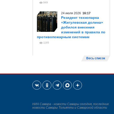
949
24 июля 2026
16:17
Резидент технопарка
«Жигулевская долина»
добился внесения
изменений в правила по
противопожарным системам
1185
Весь список
НИА Самара - новости Самары сегодня, последние
новости Самары Тольятти и Самарской области