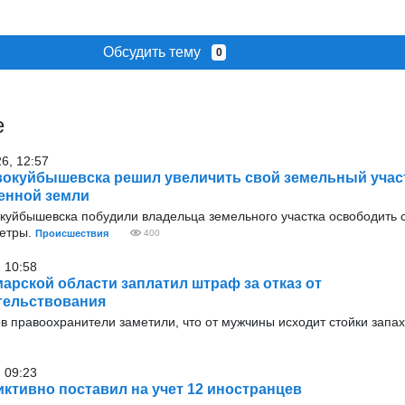
Обсудить тему
0
е
26, 12:57
окуйбышевска решил увеличить свой земельный участ
енной земли
окуйбышевска побудили владельца земельного участка освободить
метры.
Происшествия
400
 10:58
арской области заплатил штраф за отказ от
тельствования
в правоохранители заметили, что от мужчины исходит стойки запах
 09:23
ктивно поставил на учет 12 иностранцев