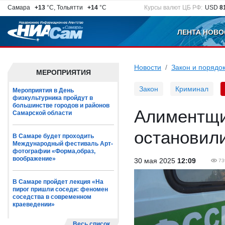
Самара
+13
°C, Тольятти
+14
°C
Курсы валют ЦБ РФ:
USD
8
ЛЕНТА НОВО
Новости
Закон и порядо
МЕРОПРИЯТИЯ
Закон
Криминал
Мероприятия в День
физкультурника пройдут в
большинстве городов и районов
Алиментщи
Самарской области
остановили
В Самаре будет проходить
Международный фестиваль Арт-
фотографии «Форма,образ,
воображение»
30 мая 2025
12:09
73
В Самаре пройдет лекция «На
пирог пришли соседи: феномен
соседства в современном
краеведении»
Весь список