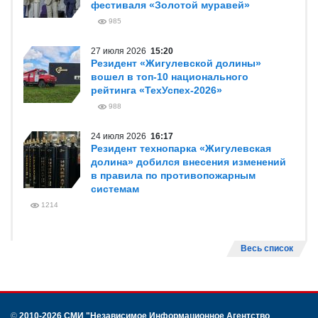
фестиваля «Золотой муравей»
985
27 июля 2026
15:20
Резидент «Жигулевской долины»
вошел в топ-10 национального
рейтинга «ТехУспех-2026»
988
24 июля 2026
16:17
Резидент технопарка «Жигулевская
долина» добился внесения изменений
в правила по противопожарным
системам
1214
Весь список
©
2010-2026 СМИ
"Независимое Информационное Агентство