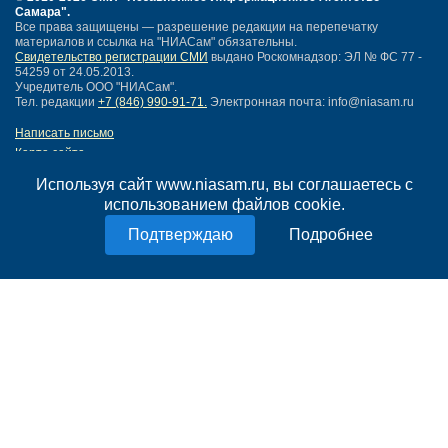
Самара"
.
Все права защищены — разрешение редакции на перепечатку
материалов и ссылка на "НИАСам" обязательны.
Свидетельство регистрации СМИ
выдано Роскомнадзор: ЭЛ № ФС 77 -
54259 от 24.05.2013.
Учредитель ООО "НИАСам".
Тел. редакции
+7 (846) 990-91-71.
Электронная почта: info@niasam.ru
Написать письмо
Карта сайта
Нашли ошибку?
Используя сайт www.niasam.ru, вы соглашаетесь с
Политика конфиденциальности
использованием файлов cookie.
Согласие на обработку персональных данных
18+
Подробнее
НИА Самара - новости Самары сегодня, последние новости Самары
Тольятти и Самарской области
Создание сайта —
mediaidea