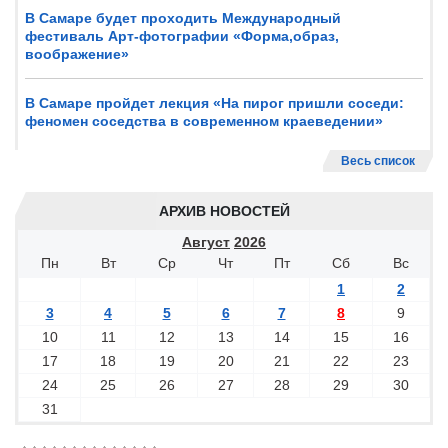
В Самаре будет проходить Международный
фестиваль Арт-фотографии «Форма,образ,
воображение»
В Самаре пройдет лекция «На пирог пришли соседи:
феномен соседства в современном краеведении»
Весь список
АРХИВ НОВОСТЕЙ
Август
2026
Пн
Вт
Ср
Чт
Пт
Сб
Вс
1
2
3
4
5
6
7
8
9
10
11
12
13
14
15
16
17
18
19
20
21
22
23
24
25
26
27
28
29
30
31