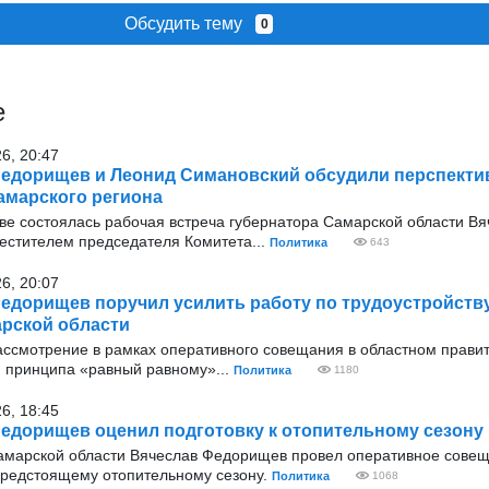
Обсудить тему
0
е
26, 20:47
едорищев и Леонид Симановский обсудили перспекти
амарского региона
оскве состоялась рабочая встреча губернатора Самарской области В
стителем председателя Комитета...
Политика
643
26, 20:07
едорищев поручил усилить работу по трудоустройств
рской области
 рассмотрение в рамках оперативного совещания в областном прави
и принципа «равный равному»...
Политика
1180
26, 18:45
едорищев оценил подготовку к отопительному сезону
амарской области Вячеслав Федорищев провел оперативное сове
 предстоящему отопительному сезону.
Политика
1068