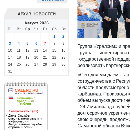
АРХИВ НОВОСТЕЙ
Август
2026
Пн
Вт
Ср
Чт
Пт
Сб
Вс
1
2
3
4
5
6
7
8
9
Группа «Уралхим» и пра
10
11
12
13
14
15
16
Группа — инвестировать
17
18
19
20
21
22
23
государственной поддер
24
25
26
27
28
29
30
реализовать партнерски
31
«Сегодня мы даем старт
сотрудничества с Респ
области предусмотрено 
карбамида. Производите
объем выпуска достигне
124,7 миллиарда рублей
долгосрочное укреплени
свою очередь, продолжи
Самарской области Вяч