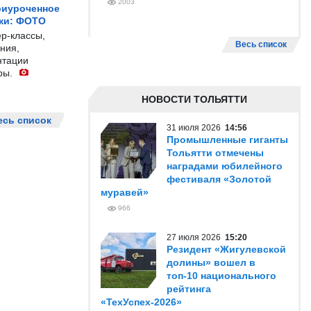
2003
риуроченное
жи: ФОТО
р-классы,
Весь список
ния,
нтации
ры.
НОВОСТИ ТОЛЬЯТТИ
есь список
31 июля 2026
14:56
Промышленные гиганты
Тольятти отмечены
наградами юбилейного
фестиваля «Золотой
муравей»
966
27 июля 2026
15:20
Резидент «Жигулевской
долины» вошел в
топ-10 национального
рейтинга
«ТехУспех-2026»