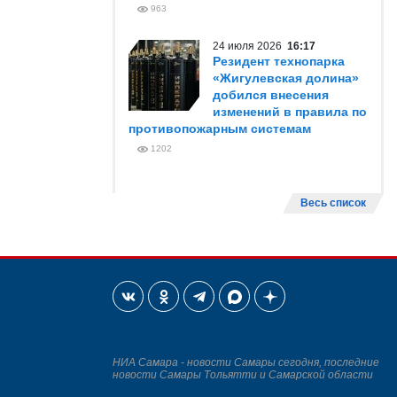
963
24 июля 2026
16:17
Резидент технопарка
«Жигулевская долина»
добился внесения
изменений в правила по
противопожарным системам
1202
Весь список
НИА Самара - новости Самары сегодня, последние
новости Самары Тольятти и Самарской области