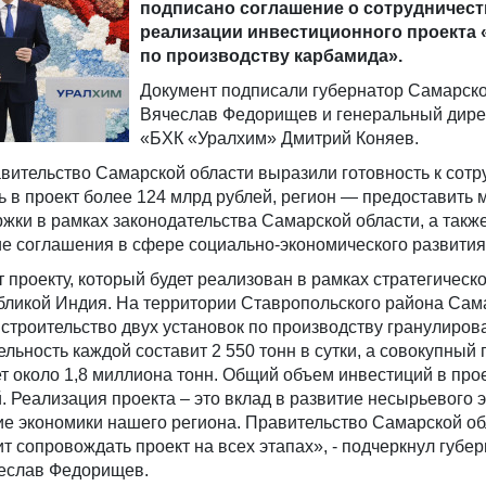
подписано соглашение о сотрудничест
реализации инвестиционного проекта 
по производству карбамида».
Документ подписали губернатор Самарско
Вячеслав Федорищев и генеральный дир
«БХК «Уралхим» Дмитрий Коняев.
вительство Самарской области выразили готовность к сотр
 в проект более 124 млрд рублей, регион — предоставить
жки в рамках законодательства Самарской области, а такж
е соглашения в сфере социально-экономического развития
 проекту, который будет реализован в рамках стратегическ
убликой Индия. На территории Ставропольского района Сам
строительство двух установок по производству гранулиров
льность каждой составит 2 550 тонн в сутки, а совокупный 
т около 1,8 миллиона тонн. Общий объем инвестиций в прое
. Реализация проекта – это вклад в развитие несырьевого э
е экономики нашего региона. Правительство Самарской об
т сопровождать проект на всех этапах», - подчеркнул губе
еслав Федорищев.