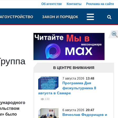
Об агентстве
Контакты
Реклама на сайте
АГОУСТРОЙСТВО
ЗАКОН И ПОРЯДОК
Группа
В ЦЕНТРЕ ВНИМАНИЯ
7 августа 2026
13:48
Программа Дня
физкультурника 8
августа в Самаре
133
дународного
ельством
6 августа 2026
20:47
им» было
Вячеслав Федорищев и