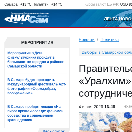
Самара
+13
°C, Тольятти
+14
°C
Курсы валют ЦБ РФ:
USD
8
ЛЕНТА НОВО
Новости
Политика
МЕРОПРИЯТИЯ
Выборы в Самарской обл
Мероприятия в День
физкультурника пройдут в
большинстве городов и районов
Правитель
Самарской области
«Уралхим»
В Самаре будет проходить
Международный фестиваль Арт-
фотографии «Форма,образ,
сотруднич
воображение»
4 июня 2026
16:48
В Самаре пройдет лекция «На
29
пирог пришли соседи: феномен
соседства в современном
краеведении»
Весь список