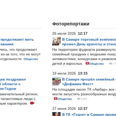
Фоторепортажи
26 июля 2026
12:17
р продолжают жить
В Самаре торговый комплек
тавания
провел День красоты и стил
лись, что продолжают
На территории фудкорта развернул
з-за того, что не могут
семейный праздник с модными показ
-отдельности.
активностями, конкурсами и развле
Общество
детей и взрослых.
Общество
17
19 июля 2026
13:15
ев поздравил
В Самаре прошёл семейный
 области с
«Дофамин Фест»
ым Годом
На площадке около ТК «Амбар» вс
замечательный регион,
могли запустить разнообразных воз
 талантливые люди с
Общество
1241
ным характером.
27 июня 2026
12:37
В ТК «Гудок» в Самаре пров