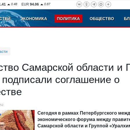
1.41
0.48
EUR
94.06
0.87
СТЕЙ
ЭКОНОМИКА
ПОЛИТИКА
ОБЩЕСТВО
БЛ
асти
ство Самарской области и 
 подписали соглашение о
естве
52
Сегодня в рамках Петербургского меж
экономического форума между правит
Самарской области и Группой «Уралх