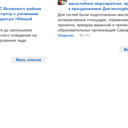
масштабное мероприятие, п
С Волжского района
к празднованию Дня молодё
тречу с учениками
Для гостей были подготовлены масте
 центра «Южный
интерактивные площадки, соревнова
тренинги, ярмарка вакансий и презе
ти до школьников
образовательных организаций Сама
сного поведения на
Общество
2962
рования льда.
В
Весь список