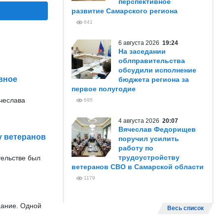
перспективное
развитие Самарского региона
641
6 августа 2026
19:24
На заседании
облправительства
обсудили исполнение
вное
бюджета региона за
первое полугодие
ячеслава
695
4 августа 2026
20:07
Вячеслав Федорищев
у ветеранов
поручил усилить
работу по
трудоустройству
тельстве был
ветеранов СВО в Самарской области
1179
щание. Одной
Весь список