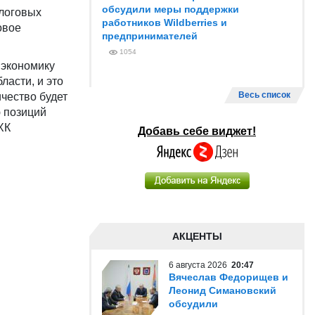
обсудили меры поддержки
алоговых
работников Wildberries и
овое
предпринимателей
1054
 экономику
ласти, и это
Весь список
чество будет
 позиций
ХК
Добавь себе виджет!
АКЦЕНТЫ
6 августа 2026
20:47
Вячеслав Федорищев и
Леонид Симановский
обсудили