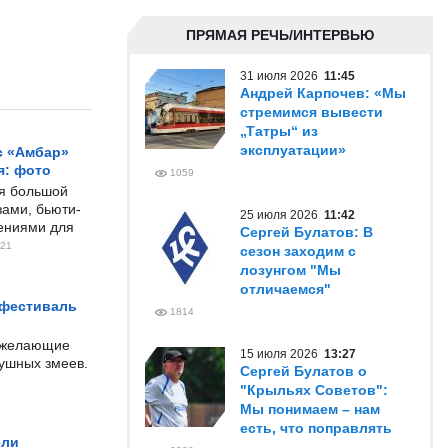
ПРЯМАЯ РЕЧЬ/ИНТЕРВЬЮ
31 июля 2026
11:45
Андрей Карпочев: «Мы
стремимся вывести
„Татры“ из
эксплуатации»
с «Амбар»
я: фото
1059
ся большой
ами, бьюти-
25 июля 2026
11:42
чениями для
Сергей Булатов: В
21
сезон заходим с
лозунгом "Мы
отличаемся"
 фестиваль
1814
е желающие
15 июля 2026
13:27
душных змеев.
Сергей Булатов о
"Крыльях Советов":
Мы понимаем – нам
есть, что поправлять
ели