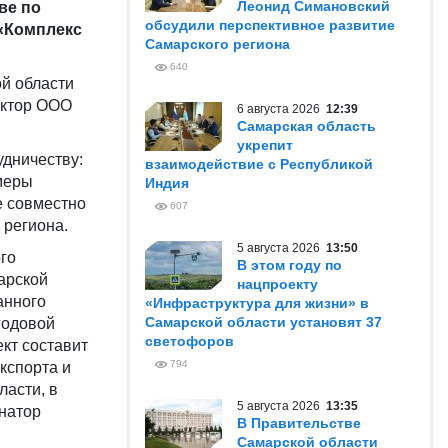
Леонид Симановский
ве по
обсудили перспективное развитие
«Комплекс
Самарского региона
640
й области
ектор ООО
6 августа 2026
12:39
Самарская область
укрепит
удничеству:
взаимодействие с Республикой
 меры
Индия
е совместно
607
 региона.
5 августа 2026
13:50
ого
В этом году по
арской
нацпроекту
анного
«Инфраструктура для жизни» в
Самарской области установят 37
годовой
светофоров
кт составит
794
кспорта и
ласти, в
5 августа 2026
13:35
рнатор
В Правительстве
Самарской области