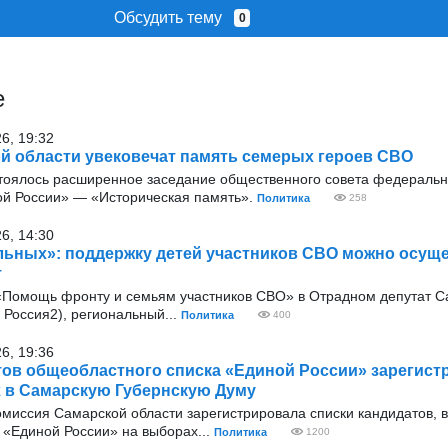
Обсудить тему
0
е
26, 19:32
й области увековечат память семерых героев СВО
тоялось расширенное заседание общественного совета федеральн
ой России» — «Историческая память».
Политика
258
26, 14:30
ьных»: поддержку детей участников СВО можно осущ
т
 «Помощь фронту и семьям участников СВО» в Отрадном депутат 
Россия2), региональный...
Политика
400
26, 19:36
тов общеобластного списка «Единой России» зарегис
 в Самарскую Губернскую Думу
омиссия Самарской области зарегистрировала списки кандидатов, 
«Единой России» на выборах...
Политика
1200