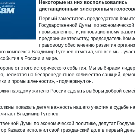
Некоторые из них воспользовались
дистанционным электронным голосов
Первый заместитель председателя Комит
Государственной Думы по экономической 
промышленности, инновационному разви
предпринимательству, председатель Коми
правовому обеспечению развития органи
 комплекса Владимир Гутенев отметил, что все мы - учас
 события в России и мире.
тороне от этого исторического события. Мы выбираем лиде
я, несмотря на беспрецедентное количество санкций, демо
ки и промышленности», - подчеркнул он.
ожил каждому жителю России сделать выборы доброй семе
лжны показать детям важность нашего участия в судьбе н
считает Владимир Гутенев.
твенной Думы по экономической политике, депутат Госдум
ор Казаков исполнил свой гражданский долг в первый день