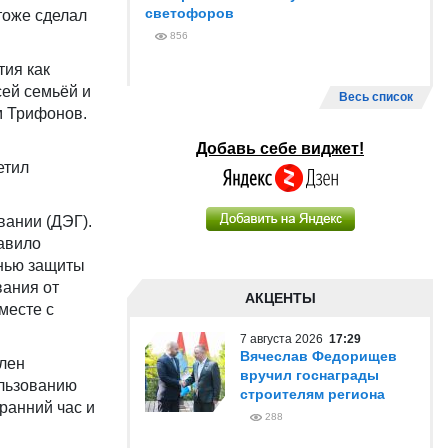
светофоров
тоже сделал
856
тия как
сей семьёй и
Весь список
м Трифонов.
Добавь себе виджет!
етил
вании (ДЭГ).
авило
енью защиты
вания от
АКЦЕНТЫ
месте с
7 августа 2026
17:29
Вячеслав Федорищев
член
вручил госнаграды
ользованию
строителям региона
ранний час и
288