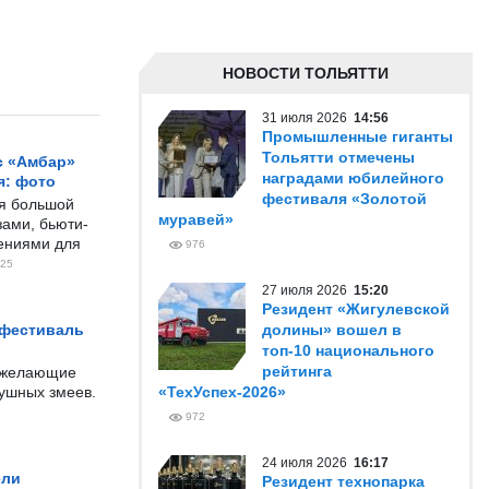
НОВОСТИ ТОЛЬЯТТИ
31 июля 2026
14:56
Промышленные гиганты
Тольятти отмечены
с «Амбар»
наградами юбилейного
я: фото
фестиваля «Золотой
ся большой
муравей»
ами, бьюти-
чениями для
976
25
27 июля 2026
15:20
Резидент «Жигулевской
 фестиваль
долины» вошел в
топ-10 национального
рейтинга
е желающие
душных змеев.
«ТехУспех-2026»
972
24 июля 2026
16:17
ели
Резидент технопарка