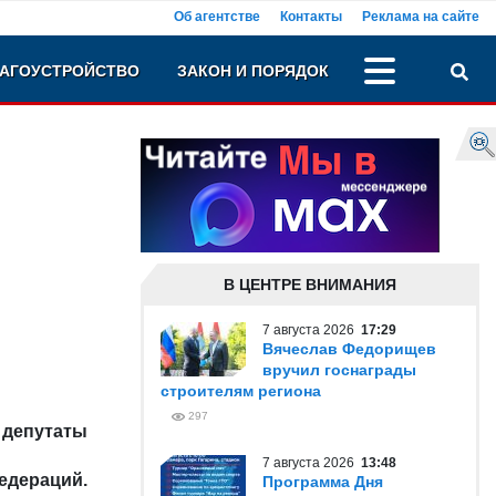
Об агентстве
Контакты
Реклама на сайте
АГОУСТРОЙСТВО
ЗАКОН И ПОРЯДОК
В ЦЕНТРЕ ВНИМАНИЯ
7 августа 2026
17:29
Вячеслав Федорищев
вручил госнаграды
строителям региона
297
 депутаты
7 августа 2026
13:48
едераций.
Программа Дня