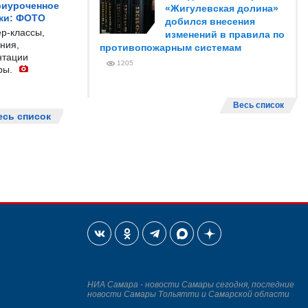
риуроченное
«Жигулевская долина»
жи: ФОТО
добился внесения
р-классы,
изменений в правила по
ния,
противопожарным системам
нтации
1205
ры.
Весь список
есь список
НИА Самара - новости Самары сегодня, последние
новости Самары Тольятти и Самарской области