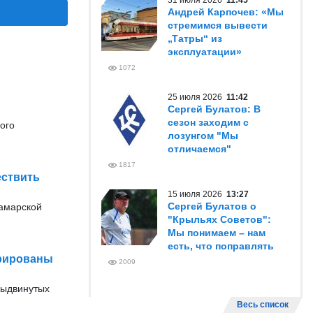
31 июля 2026
11:45
Андрей Карпочев: «Мы
стремимся вывести
„Татры“ из
эксплуатации»
1072
25 июля 2026
11:42
Сергей Булатов: В
сезон заходим с
ого
лозунгом "Мы
отличаемся"
1817
ествить
15 июля 2026
13:27
Сергей Булатов о
Самарской
"Крыльях Советов":
Мы понимаем – нам
есть, что поправлять
трированы
2009
выдвинутых
Весь список