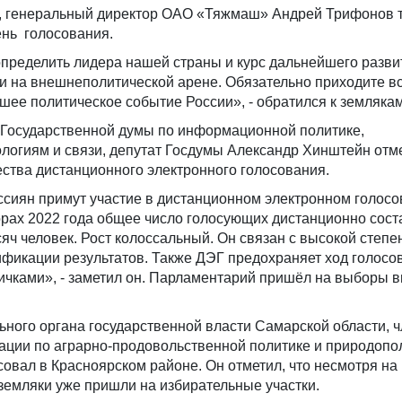
и, генеральный директор ОАО «Тяжмаш» Андрей Трифонов 
ень голосования.
пределить лидера нашей страны и курс дальнейшего разви
к и на внешнеполитической арене. Обязательно приходите в
шее политическое событие России», - обратился к земляка
 Государственной думы по информационной политике,
огиям и связи, депутат Госдумы Александр Хинштейн отм
тва дистанционного электронного голосования.
сиян примут участие в дистанционном электронном голосо
орах 2022 года общее число голосующих дистанционно сост
яч человек. Рост колоссальный. Он связан с высокой степ
фикации результатов. Также ДЭГ предохраняет ход голосо
пичками», - заметил он. Парламентарий пришёл на выборы в
ьного органа государственной власти Самарской области, 
ации по аграрно-продовольственной политике и природоп
овал в Красноярском районе. Он отметил, что несмотря на 
земляки уже пришли на избирательные участки.