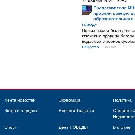
28 ноября 2025
19:57
Представители МЧ
провели важную вс
образовательного
город»
Целью визита было донес
ключевые правила безопа
водоемах в период форми
Общество
2825
Лента новостей
Экономика
Политика
Закон и порядок
Новости Тольятти
Строительс
Недвижимо
Спорт
День ПОБЕДЫ
В стране