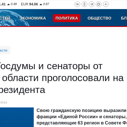
1.41
0.48
EUR
94.06
0.87
СТЕЙ
ЭКОНОМИКА
ПОЛИТИКА
ОБЩЕСТВО
БЛ
асти
осдумы и сенаторы от
 области проголосовали на
резидента
4534
Свою гражданскую позицию выразили
фракции «Единой России» и сенаторы,
представляющие 63 регион в Совете Ф