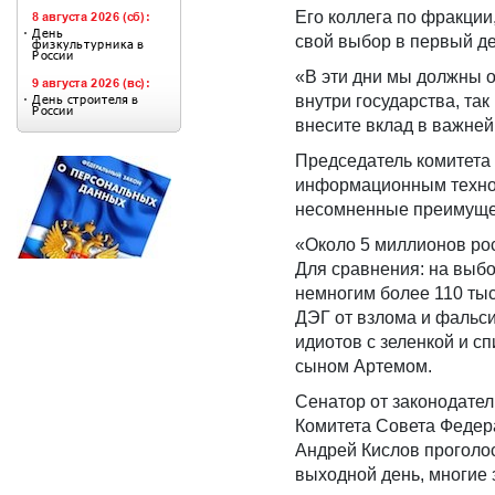
Его коллега по фракци
свой выбор в первый д
«В эти дни мы должны о
внутри государства, та
внесите вклад в важней
Председатель комитета
информационным технол
несомненные преимущес
«Около 5 миллионов рос
Для сравнения: на выб
немногим более 110 тыс
ДЭГ от взлома и фальси
идиотов с зеленкой и с
сыном Артемом.
Сенатор от законодател
Комитета Совета Федер
Андрей Кислов проголос
выходной день, многие 