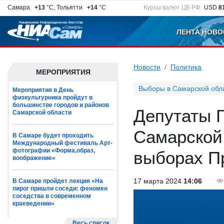
Самара
+13
°C, Тольятти
+14
°C
Курсы валют ЦБ РФ:
USD
8
ЛЕНТА НОВО
Новости
Политика
МЕРОПРИЯТИЯ
Выборы в Самарской обл
Мероприятия в День
физкультурника пройдут в
большинстве городов и районов
Депутаты Г
Самарской области
Самарской
В Самаре будет проходить
Международный фестиваль Арт-
фотографии «Форма,образ,
выборах П
воображение»
17 марта 2024
14:06
В Самаре пройдет лекция «На
пирог пришли соседи: феномен
соседства в современном
краеведении»
Весь список