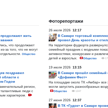
Фоторепортажи
26 июля 2026
12:17
р продолжают жить
В Самаре торговый комплек
тавания
провел День красоты и стил
лись, что продолжают
На территории фудкорта развернул
з-за того, что не могут
семейный праздник с модными показ
-отдельности.
активностями, конкурсами и развле
Общество
детей и взрослых.
Общество
17
19 июля 2026
13:15
ев поздравил
В Самаре прошёл семейный
 области с
«Дофамин Фест»
ым Годом
На площадке около ТК «Амбар» вс
замечательный регион,
могли запустить разнообразных воз
 талантливые люди с
Общество
1247
ным характером.
27 июня 2026
12:37
В ТК «Гудок» в Самаре пров