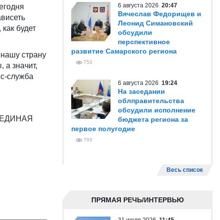
6 августа 2026
20:47
Сегодня
Вячеслав Федорищев и
ависеть
Леонид Симановский
 как будет
обсудили
перспективное
развитие Самарского региона
 нашу страну
753
 а значит,
сс-служба
6 августа 2026
19:24
На заседании
облправительства
обсудили исполнение
 "ЕДИНАЯ
бюджета региона за
первое полугодие
793
Весь список
ПРЯМАЯ РЕЧЬ/ИНТЕРВЬЮ