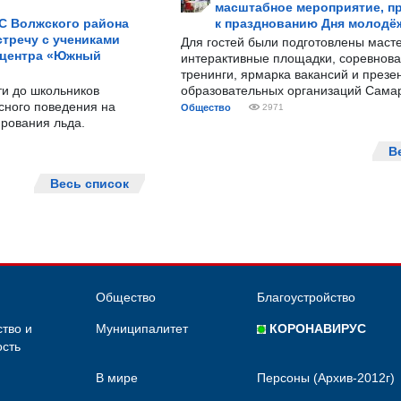
масштабное мероприятие, п
С Волжского района
к празднованию Дня молодё
тречу с учениками
Для гостей были подготовлены масте
 центра «Южный
интерактивные площадки, соревнова
тренинги, ярмарка вакансий и презе
ти до школьников
образовательных организаций Сама
сного поведения на
Общество
2971
рования льда.
В
Весь список
Общество
Благоустройство
тво и
Муниципалитет
КОРОНАВИРУС
сть
В мире
Персоны (Архив-2012г)