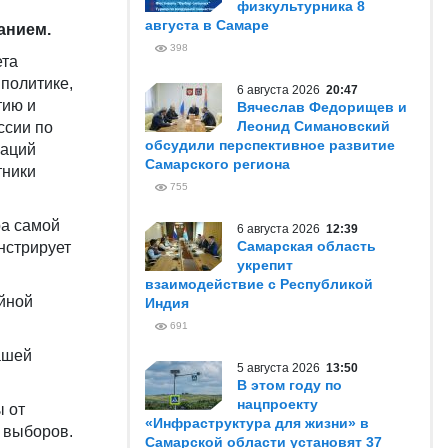
физкультурника 8
августа в Самаре
анием.
398
ета
политике,
6 августа 2026
20:47
тию и
Вячеслав Федорищев и
Леонид Симановский
ссии по
обсудили перспективное развитие
заций
Самарского региона
тники
755
ра самой
6 августа 2026
12:39
Самарская область
нстрирует
укрепит
взаимодействие с Республикой
йной
Индия
691
ашей
5 августа 2026
13:50
В этом году по
нацпроекту
ы от
«Инфраструктура для жизни» в
 выборов.
Самарской области установят 37