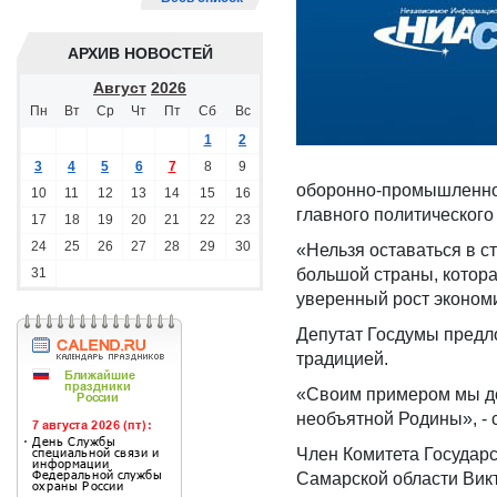
АРХИВ НОВОСТЕЙ
Август
2026
Пн
Вт
Ср
Чт
Пт
Сб
Вс
1
2
3
4
5
6
7
8
9
оборонно-промышленного
10
11
12
13
14
15
16
главного политического
17
18
19
20
21
22
23
24
25
26
27
28
29
30
«Нельзя оставаться в с
31
большой страны, котора
уверенный рост экономи
Депутат Госдумы предл
традицией.
«Своим примером мы до
необъятной Родины», - 
Член Комитета Государс
Самарской области Викт