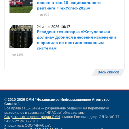
вошел в топ-10 национального
рейтинга «ТехУспех-2026»
965
24 июля 2026
16:17
Резидент технопарка «Жигулевская
долина» добился внесения изменений
в правила по противопожарным
системам
1203
Весь список
©
2010-2026 СМИ
"Независимое Информационное Агентство
Самара"
.
Все права защищены — разрешение редакции на перепечатку
материалов и ссылка на "НИАСам" обязательны.
Свидетельство регистрации СМИ
выдано Роскомнадзор: ЭЛ № ФС 77 -
54259 от 24.05.2013.
Учредитель ООО "НИАСам".