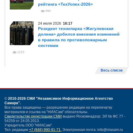
рейтинга «ТехУспех-2026»
990
24 июля 2026
16:17
Резидент технопарка «Жигулевская
долина» добился внесения изменений
в правила по противопожарным
системам
1215
Весь список
©
2010-2026 СМИ
"Независимое Информационное Агентство
Самара"
.
Все права защищены — разрешение редакции на перепечатку
материалов и ссылка на "НИАСам" обязательны.
Свидетельство регистрации СМИ
выдано Роскомнадзор: ЭЛ № ФС 77 -
54259 от 24.05.2013.
Учредитель ООО "НИАСам".
Тел. редакции
+7 (846) 990-91-71.
Электронная почта: info@niasam.ru