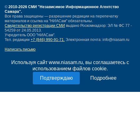
©
2010-2026 СМИ
"Независимое Информационное Агентство
Самара"
.
Все права защищены — разрешение редакции на перепечатку
материалов и ссылка на "НИАСам" обязательны.
Свидетельство регистрации СМИ
выдано Роскомнадзор: ЭЛ № ФС 77 -
54259 от 24.05.2013.
Учредитель ООО "НИАСам".
Тел. редакции
+7 (846) 990-91-71.
Электронная почта: info@niasam.ru
Написать письмо
Карта сайта
Нашли ошибку?
Используя сайт www.niasam.ru, вы соглашаетесь с
Политика конфиденциальности
использованием файлов cookie.
Согласие на обработку персональных данных
Подробнее
18+
НИА Самара - новости Самары сегодня, последние новости Самары
Тольятти и Самарской области
Создание сайта —