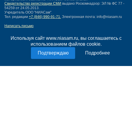
Свидетельство регистрации СМИ
выдано Роскомнадзор: ЭЛ № ФС 77 -
54259 от 24.05.2013.
Учредитель ООО "НИАСам".
Тел. редакции
+7 (846) 990-91-71.
Электронная почта: info@niasam.ru
Написать письмо
Карта сайта
Нашли ошибку?
Используя сайт www.niasam.ru, вы соглашаетесь с
Политика конфиденциальности
использованием файлов cookie.
Согласие на обработку персональных данных
Подробнее
18+
НИА Самара - новости Самары сегодня, последние новости Самары
Тольятти и Самарской области
Создание сайта —
mediaidea