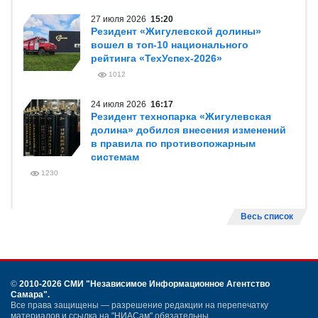
27 июля 2026
15:20
Резидент «Жигулевской долины»
вошел в топ-10 национального
рейтинга «ТехУспех-2026»
1012
24 июля 2026
16:17
Резидент технопарка «Жигулевская
долина» добился внесения изменений
в правила по противопожарным
системам
1230
Весь список
©
2010-2026 СМИ
"Независимое Информационное Агентство
Самара"
.
Все права защищены — разрешение редакции на перепечатку
материалов и ссылка на "НИАСам" обязательны.