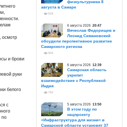
физкультурника 8
летнего
августа в Самаре
ии,
628
енности.
делам
6 августа 2026
20:47
Вячеслав Федорищев и
Леонид Симановский
, осмотр
обсудили перспективное развитие
Самарского региона
903
осы и брови
6 августа 2026
12:39
Самарская область
левой руки
укрепит
взаимодействие с Республикой
Индия
вки белого
792
ся с
5 августа 2026
13:50
В этом году по
рного
нацпроекту
 по
«Инфраструктура для жизни» в
Самарской области установят 37