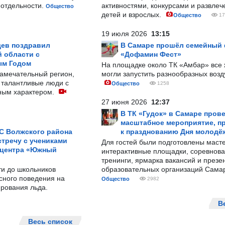
-отдельности.
активностями, конкурсами и развле
Общество
детей и взрослых.
Общество
17
19 июля 2026
13:15
ев поздравил
В Самаре прошёл семейный
 области с
«Дофамин Фест»
ым Годом
На площадке около ТК «Амбар» вс
замечательный регион,
могли запустить разнообразных воз
 талантливые люди с
Общество
1258
ным характером.
27 июня 2026
12:37
В ТК «Гудок» в Самаре пров
масштабное мероприятие, п
С Волжского района
к празднованию Дня молодё
тречу с учениками
Для гостей были подготовлены масте
 центра «Южный
интерактивные площадки, соревнова
тренинги, ярмарка вакансий и презе
ти до школьников
образовательных организаций Сама
сного поведения на
Общество
2982
рования льда.
В
Весь список