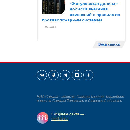
«Жигулевская долина»
добился внесения
изменений в правила по
противопожарным системам
1214
Весь список
НИА Самара - новости Самары сегодня, последние
новости Самары Тольятти и Самарской области
Создание сайта —
mediaidea