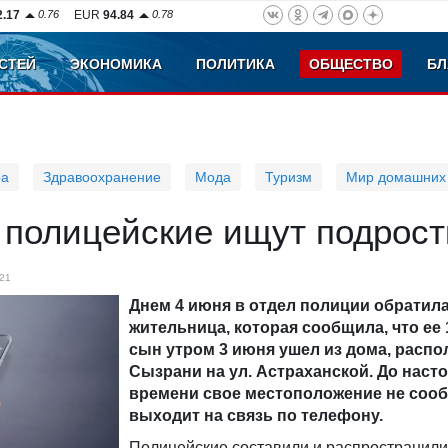
2.17
0.76
EUR
94.84
0.78
СТЕЙ
ЭКОНОМИКА
ПОЛИТИКА
ОБЩЕСТВО
БЛ
ра
Здравоохранение
Мода
Туризм
Мир домашних
 полицейские ищут подрост
21
Днем 4 июня в отдел полиции обратил
жительница, которая сообщила, что ее 
сын утром 3 июня ушел из дома, распо
Сызрани на ул. Астраханской. До наст
времени свое местоположение не сообщ
выходит на связь по телефону.
Полицейские составили и распространили