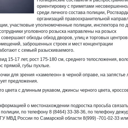
ориентировку с приметами несовершенно
среди личного состава полиции, Росгвард
организаций правоохранительной направл
ии, участковые уполномоченные полиции, инспектора по 
сотрудники уголовного розыска направлены на розыск
совершают обходы обход дворов, улиц и торговых центров
омещений, заброшенных строек и мест концентрации
аботают с семьей разыскиваемого.
ид 15-17 лет, рост 175-180 см, среднего телосложения, вол
ос прямой, губы пухлые.
очки для зрения «хамелеон» в черной оправе, на запястье 
ует предложения.
го цвета с длинным рукавом, джинсы черного цвета, кроссо
информацией о местонахождении подростка просьба связать
олиции, по телефону 8 (8464) 33-38-36, по телефону дежу
У МВД России по Самарской области 8(999) -701-02-33 или