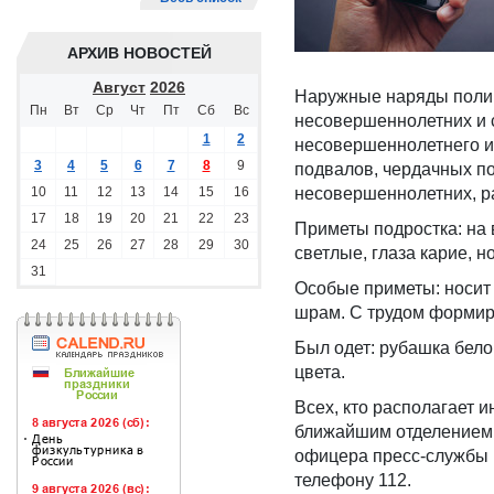
АРХИВ НОВОСТЕЙ
Август
2026
Наружные наряды полиц
Пн
Вт
Ср
Чт
Пт
Сб
Вс
несовершеннолетних и 
1
2
несовершеннолетнего и 
3
4
5
6
7
8
9
подвалов, чердачных п
10
11
12
13
14
15
16
несовершеннолетних, р
17
18
19
20
21
22
23
Приметы подростка: на в
24
25
26
27
28
29
30
светлые, глаза карие, н
31
Особые приметы: носит 
шрам. С трудом формир
Был одет: рубашка бело
цвета.
Всех, кто располагает 
ближайшим отделением п
офицера пресс-службы Г
телефону 112.