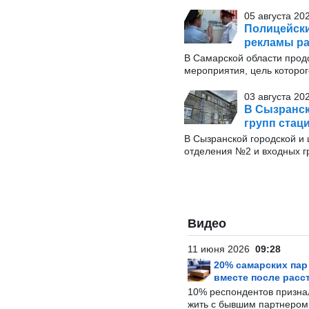
05 августа 20
Полицейски
рекламы р
В Самарской области прод
мероприятия, цель которог
03 августа 20
В Сызранск
групп стац
В Сызранской городской и
отделения №2 и входных г
Видео
11 июня 2026
09:28
20% самарских па
вместе после расс
10% респондентов призна
жить с бывшим партнером и