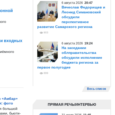
6 августа 2026
20:47
Вячеслав Федорищев и
конной
Леонид Симановский
обсудили
кого
перспективное
развитие Самарского региона
903
 и входных
6 августа 2026
19:24
На заседании
риёмного
облправительства
обсудили исполнение
бюджета региона за
первое полугодие
899
Весь список
с «Амбар»
я: фото
ПРЯМАЯ РЕЧЬ/ИНТЕРВЬЮ
ся большой
ами, бьюти-