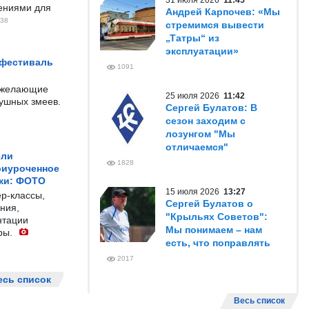
31 июля 2026
11:45
чениями для
Андрей Карпочев: «Мы
38
стремимся вывести
„Татры“ из
эксплуатации»
 фестиваль
1091
е желающие
25 июля 2026
11:42
душных змеев.
Сергей Булатов: В
сезон заходим с
лозунгом "Мы
отличаемся"
ели
1828
риуроченное
жи: ФОТО
15 июля 2026
13:27
р-классы,
Сергей Булатов о
ния,
"Крыльях Советов":
нтации
Мы понимаем – нам
ры.
есть, что поправлять
2017
есь список
Весь список