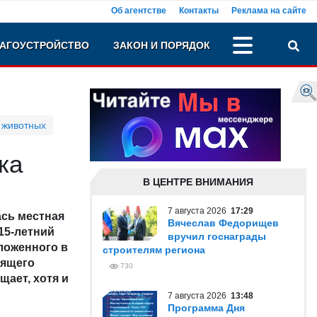
Об агентстве
Контакты
Реклама на сайте
АГОУСТРОЙСТВО
ЗАКОН И ПОРЯДОК
 животных
ка
В ЦЕНТРЕ ВНИМАНИЯ
7 августа 2026
17:29
ась местная
Вячеслав Федорищев
15-летний
вручил госнаграды
ложенного в
строителям региона
оящего
730
ает, хотя и
7 августа 2026
13:48
Программа Дня