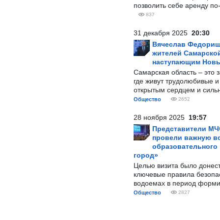
позволить себе аренду по
837
31 декабря 2025
20:30
Вячеслав Федорищ
жителей Самарской
наступающим Нов
Самарская область – это 
где живут трудолюбивые и
открытым сердцем и силь
Общество
2652
28 ноября 2025
19:57
Представители МЧ
провели важную вс
образовательного
город»
Целью визита было донес
ключевые правила безопа
водоемах в период форми
Общество
2827