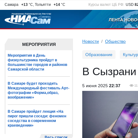
Самара
+13
°C, Тольятти
+14
°C
Курсы валют ЦБ РФ:
USD
8
ЛЕНТА НОВО
Новости
Общество
МЕРОПРИЯТИЯ
Образование
Культу
Мероприятия в День
физкультурника пройдут в
большинстве городов и районов
В Сызрани
Самарской области
В Самаре будет проходить
5 июня 2025
22:37
11
Международный фестиваль Арт-
фотографии «Форма,образ,
воображение»
В Самаре пройдет лекция «На
пирог пришли соседи: феномен
соседства в современном
краеведении»
Весь список