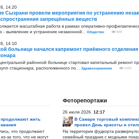
26, 14:20
е Сызрани провели мероприятия по устранению неза
аспространения запрещённых веществ
олжается масштабная работа в рамках оперативно‑профилактичес
о - выявление и устранение незаконной...
Общество
906
26, 14:10
ой больнице начался капремонт приёмного отделения
ионара
 центральной районной больнице стартовал капитальный ремонт п
рупп стационара, расположенного по...
Здравоохранение
1425
Фоторепортажи
26 июля 2026
12:17
р продолжают жить
В Самаре торговый комплек
тавания
провел День красоты и стил
лись, что продолжают
На территории фудкорта развернул
з-за того, что не могут
семейный праздник с модными показ