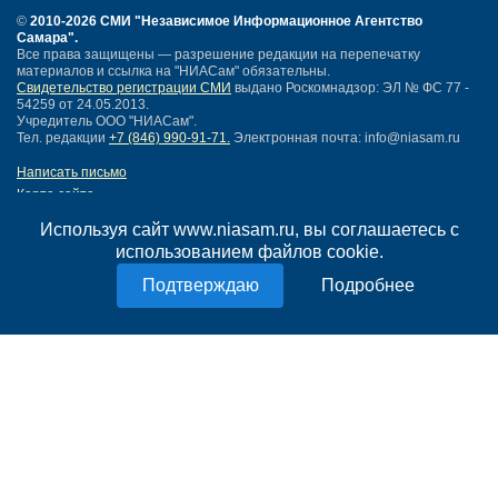
©
2010-2026 СМИ
"Независимое Информационное Агентство
Самара"
.
Все права защищены — разрешение редакции на перепечатку
материалов и ссылка на "НИАСам" обязательны.
Свидетельство регистрации СМИ
выдано Роскомнадзор: ЭЛ № ФС 77 -
54259 от 24.05.2013.
Учредитель ООО "НИАСам".
Тел. редакции
+7 (846) 990-91-71.
Электронная почта: info@niasam.ru
Написать письмо
Карта сайта
Нашли ошибку?
Используя сайт www.niasam.ru, вы соглашаетесь с
Политика конфиденциальности
использованием файлов cookie.
Согласие на обработку персональных данных
18+
Подробнее
НИА Самара - новости Самары сегодня, последние новости Самары
Тольятти и Самарской области
Создание сайта —
mediaidea