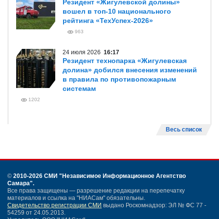
Резидент «Жигулевской долины»
вошел в топ-10 национального
рейтинга «ТехУспех-2026»
963
24 июля 2026
16:17
Резидент технопарка «Жигулевская
долина» добился внесения изменений
в правила по противопожарным
системам
1202
Весь список
©
2010-2026 СМИ
"Независимое Информационное Агентство
Самара"
.
Все права защищены — разрешение редакции на перепечатку
материалов и ссылка на "НИАСам" обязательны.
Свидетельство регистрации СМИ
выдано Роскомнадзор: ЭЛ № ФС 77 -
54259 от 24.05.2013.