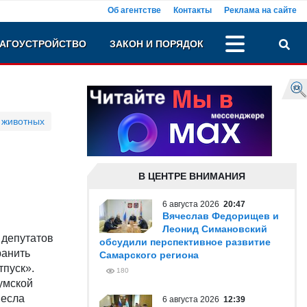
Об агентстве
Контакты
Реклама на сайте
АГОУСТРОЙСТВО
ЗАКОН И ПОРЯДОК
 животных
В ЦЕНТРЕ ВНИМАНИЯ
6 августа 2026
20:47
Вячеслав Федорищев и
Леонид Симановский
 депутатов
обсудили перспективное развитие
ранить
Самарского региона
тпуск».
180
умской
несла
6 августа 2026
12:39