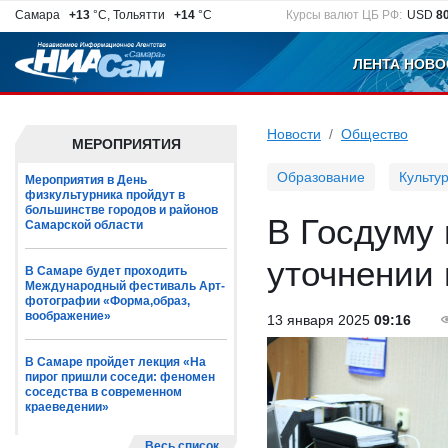
Самара
+13
°C, Тольятти
+14
°C
Курсы валют ЦБ РФ:
USD
8
ЛЕНТА НОВО
Новости
Общество
МЕРОПРИЯТИЯ
Образование
Культу
Мероприятия в День
физкультурника пройдут в
большинстве городов и районов
В Госдуму 
Самарской области
уточнении 
В Самаре будет проходить
Международный фестиваль Арт-
фотографии «Форма,образ,
воображение»
13 января 2025
09:16
В Самаре пройдет лекция «На
пирог пришли соседи: феномен
соседства в современном
краеведении»
Весь список