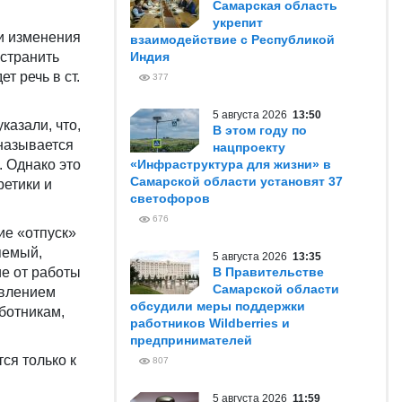
Самарская область
укрепит
ии изменения
взаимодействие с Республикой
устранить
Индия
т речь в ст.
377
5 августа 2026
13:50
казали, что,
В этом году по
 называется
нацпроекту
 Однако это
«Инфраструктура для жизни» в
Самарской области установят 37
ретики и
светофоров
676
ие «отпуск»
яемый,
5 августа 2026
13:35
ие от работы
В Правительстве
Самарской области
овлением
обсудили меры поддержки
аботникам,
работников Wildberries и
предпринимателей
ся только к
807
5 августа 2026
11:59