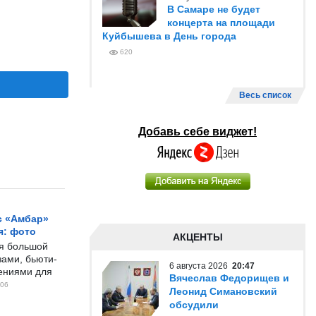
В Самаре не будет
концерта на площади
Куйбышева в День города
620
Весь список
Добавь себе виджет!
с «Амбар»
я: фото
АКЦЕНТЫ
ся большой
ами, бьюти-
6 августа 2026
20:47
чениями для
Вячеслав Федорищев и
06
Леонид Симановский
обсудили