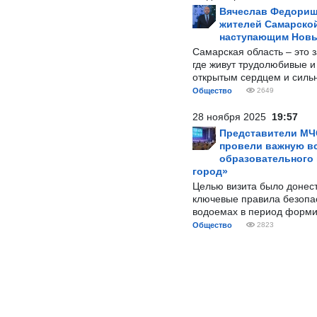
Вячеслав Федорищ
жителей Самарской
наступающим Нов
Самарская область – это 
где живут трудолюбивые и
открытым сердцем и силь
Общество
2649
28 ноября 2025
19:57
Представители МЧ
провели важную вс
образовательного
город»
Целью визита было донес
ключевые правила безопа
водоемах в период форми
Общество
2823