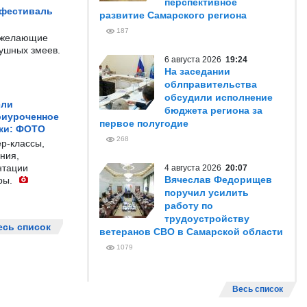
перспективное
 фестиваль
развитие Самарского региона
187
е желающие
душных змеев.
6 августа 2026
19:24
На заседании
облправительства
обсудили исполнение
ели
бюджета региона за
риуроченное
первое полугодие
жи: ФОТО
268
р-классы,
ния,
нтации
4 августа 2026
20:07
Вячеслав Федорищев
ры.
поручил усилить
работу по
трудоустройству
есь список
ветеранов СВО в Самарской области
1079
Весь список