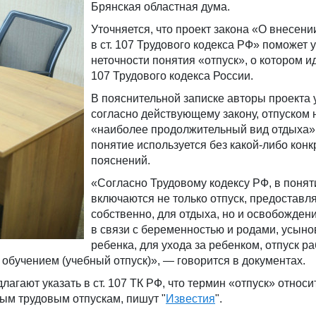
Брянская областная дума.
Уточняется, что проект закона «О внесен
в ст. 107 Трудового кодекса РФ» поможет 
неточности понятия «отпуск», о котором иде
107 Трудового кодекса России.
В пояснительной записке авторы проекта у
согласно действующему закону, отпуском
«наиболее продолжительный вид отдыха».
понятие используется без какой-либо конк
пояснений.
«Согласно Трудовому кодексу РФ, в понят
включаются не только отпуск, предоставл
собственно, для отдыха, но и освобожден
в связи с беременностью и родами, усын
ребенка, для ухода за ребенком, отпуск р
бучением (учебный отпуск)», — говорится в документах.
агают указать в ст. 107 ТК РФ, что термин «отпуск» относит
м трудовым отпускам, пишут "
Известия
".