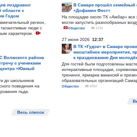
ев поздравил
В Самаре прошёл семейный
 области с
«Дофамин Фест»
ым Годом
На площадке около ТК «Амбар» вс
замечательный регион,
могли запустить разнообразных воз
 талантливые люди с
Общество
1230
ным характером.
27 июня 2026
12:37
В ТК «Гудок» в Самаре пров
масштабное мероприятие, п
С Волжского района
к празднованию Дня молодё
тречу с учениками
Для гостей были подготовлены масте
 центра «Южный
интерактивные площадки, соревнова
тренинги, ярмарка вакансий и презе
ти до школьников
образовательных организаций Сама
сного поведения на
Общество
2950
рования льда.
В
Весь список