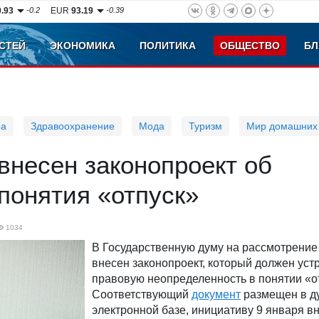
0.93
-0.2
EUR
93.19
-0.39
СТЕЙ
ЭКОНОМИКА
ПОЛИТИКА
ОБЩЕСТВО
БЛ
ра
Здравоохранение
Мода
Туризм
Мир домашних
внесен законопроект об
понятия «отпуск»
1034
В Государственную думу на рассмотрение
внесен законопроект, который должен уст
правовую неопределенность в понятии «о
Соответствующий
документ
размещен в д
электронной базе, инициативу 9 января в