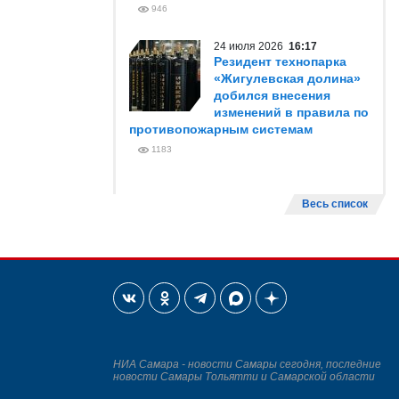
946
24 июля 2026
16:17
Резидент технопарка
«Жигулевская долина»
добился внесения
изменений в правила по
противопожарным системам
1183
Весь список
НИА Самара - новости Самары сегодня, последние
новости Самары Тольятти и Самарской области