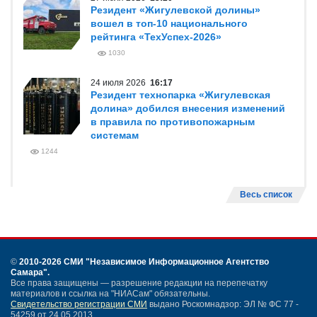
Резидент «Жигулевской долины»
вошел в топ-10 национального
рейтинга «ТехУспех-2026»
1030
24 июля 2026
16:17
Резидент технопарка «Жигулевская
долина» добился внесения изменений
в правила по противопожарным
системам
1244
Весь список
©
2010-2026 СМИ
"Независимое Информационное Агентство
Самара"
.
Все права защищены — разрешение редакции на перепечатку
материалов и ссылка на "НИАСам" обязательны.
Свидетельство регистрации СМИ
выдано Роскомнадзор: ЭЛ № ФС 77 -
54259 от 24.05.2013.